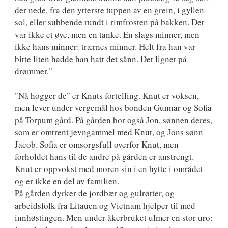
der nede, fra den ytterste tuppen av en grein, i gyllen
sol, eller subbende rundt i rimfrosten på bakken. Det
var ikke et øye, men en tanke. En slags minner, men
ikke hans minner: trærnes minner. Helt fra han var
bitte liten hadde han hatt det sånn. Det lignet på
drømmer."
"Nå hogger de" er Knuts fortelling. Knut er voksen,
men lever under vergemål hos bonden Gunnar og Sofia
på Torpum gård. På gården bor også Jon, sønnen deres,
som er omtrent jevngammel med Knut, og Jons sønn
Jacob. Sofia er omsorgsfull overfor Knut, men
forholdet hans til de andre på gården er anstrengt.
Knut er oppvokst med moren sin i en hytte i området
og er ikke en del av familien.
På gården dyrker de jordbær og gulrøtter, og
arbeidsfolk fra Litauen og Vietnam hjelper til med
innhøstingen. Men under åkerbruket ulmer en stor uro: