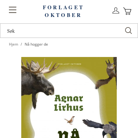
FORLAGET
Logg
Toggle
OKTOBER
n
Ha
Nav
Hjem
Nå hogger de