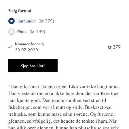
Velg format
Innbundet
(
kr 379
)
Ebok
(
kr 199
)
Kommer for salg
kr 379
23.07.2020
ISBN
9788249522675
Antall
Kjøp hos Norli
"Han gikk inn i skogen igjen. Eika var ikke langt unna.
Han visste alt om eika, ikke bare den, det var flere trær
han kjente godt. Den gamle stubben ved stien til
fiskeberget, som var så mutt og stille. Buskaset ved
trehuska, som kunne mase sånn i ørene. Og furuene i
glennen, selvfølgelig, det hendte de tenkte i ham. Når
han gikk over glennen, kunne han plutselig se seg selv