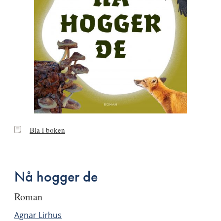
Bla
Bla i boken
i
boken
Nå hogger de
roman
Agnar Lirhus