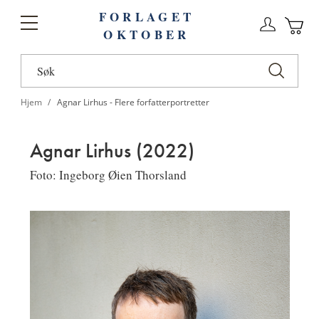
FORLAGET
Logg
Toggle
OKTOBER
n
Ha
Nav
Hjem
Agnar Lirhus - Flere forfatterportretter
Agnar Lirhus (2022)
Foto: Ingeborg Øien Thorsland