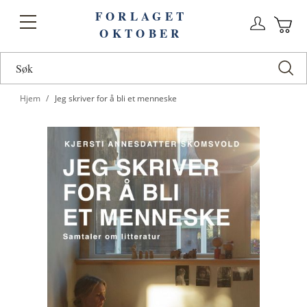
FORLAGET
Logg
Toggle
OKTOBER
n
Ha
Nav
Hjem
Jeg skriver for å bli et menneske