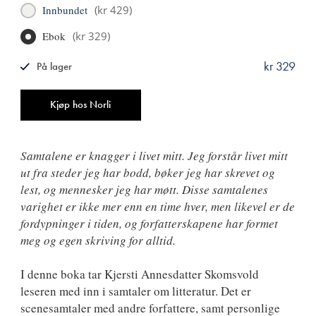
Innbundet
(
kr 429
)
Ebok
(
kr 329
)
kr 329
På lager
ISBN
9788249531462
Antall
Kjøp hos Norli
Samtalene er knagger i livet mitt. Jeg forstår livet mitt
ut fra steder jeg har bodd, bøker jeg har skrevet og
lest, og mennesker jeg har møtt. Disse samtalenes
varighet er ikke mer enn en time hver, men likevel er de
fordypninger i tiden, og forfatterskapene har formet
meg og egen skriving for alltid.
I denne boka tar Kjersti Annesdatter Skomsvold
leseren med inn i samtaler om litteratur. Det er
scenesamtaler med andre forfattere, samt personlige