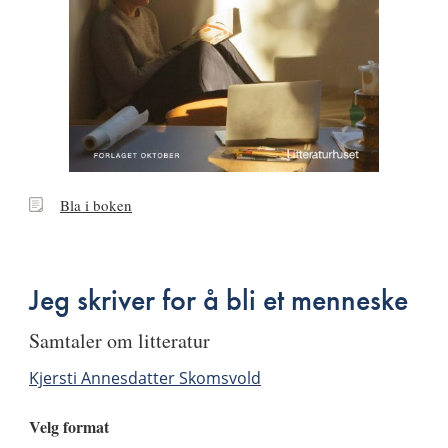
Bla
Bla i boken
i
boken
Jeg skriver for å bli et menneske
samtaler om litteratur
Kjersti Annesdatter Skomsvold
Velg format