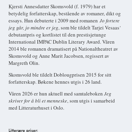
Kjersti Annesdatter Skomsvold
(f. 1979) har et
betydelig forfatterskap, bestående av romaner, dikt og
essays. Hun debuterte i 2009 med romanen
Jo fortere
jeg går, jo mindre er jeg
, som ble tildelt Tarjei Vesaas
'
debutantpris og kortlistet til den prestisjetunge
International IMPAC Dublin Literary Award. Våren
2014 ble romanen dramatisert på Nationaltheatret av
Skomsvold og Anne Marit Jacobsen, regissert av
Margreth Olin.
Skomsvold ble tildelt Doblougprisen 2015 for sitt
forfatterskap. Bøkene hennes utgis i 26 land.
Våren 2026 er hun aktuell med samtaleboken
Jeg
skriver for å bli et menneske
, som utgis i samarbeid
med Litteraturhuset i Oslo.
Litterære priser: