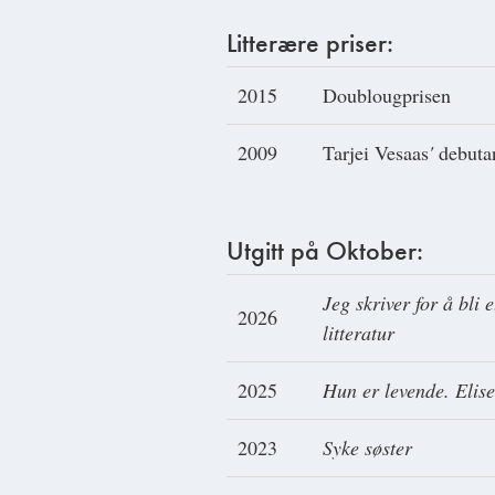
Litterære priser:
2015
Doublougprisen
2009
Tarjei Vesaas
'
debuta
Utgitt på Oktober:
Jeg skriver for å bli
2026
litteratur
2025
Hun er levende. Elis
2023
Syke søster