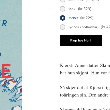
Ebok
(
kr 329
)
Pocket
(
kr 229
)
Lydbok (nedlastbar)
(
kr 4
Antall
Kjøp hos Norli
Kjersti Annesdatter Skom
har hun skjønt: Hun var f
Så skjer det at Kjersti l
toåringen sin. Den andre 
Skomsvold begynner å dik