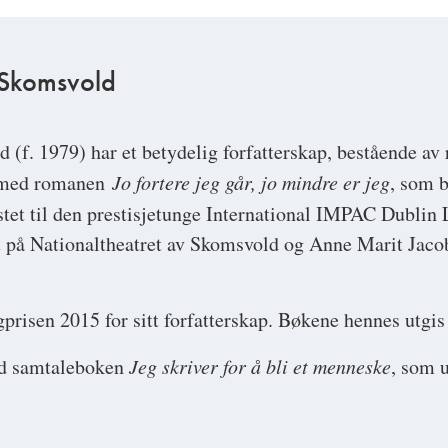
 Skomsvold
ld
(f. 1979) har et betydelig forfatterskap, bestående av
9 med romanen
Jo fortere jeg går, jo mindre er jeg
, som b
stet til den prestisjetunge International IMPAC Dublin
 på Nationaltheatret av Skomsvold og Anne Marit Jacob
risen 2015 for sitt forfatterskap. Bøkene hennes utgis 
ed samtaleboken
Jeg skriver for å bli et menneske
, som 