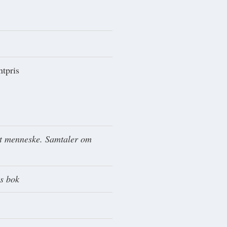
ntpris
 et menneske. Samtaler om
es bok