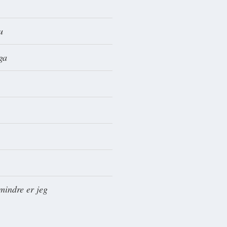
u
ga
 mindre er jeg