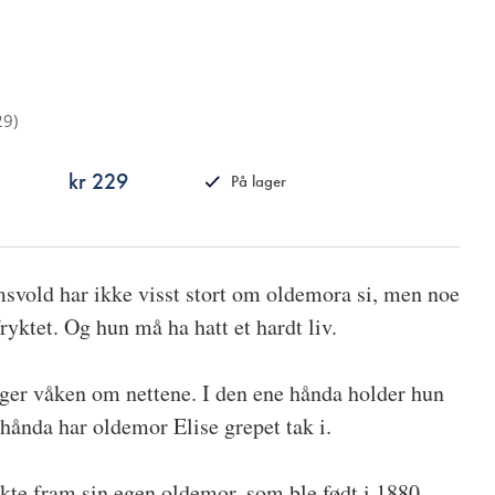
29
)
kr 229
På lager
ISBN
9788249531646
svold har ikke visst stort om oldemora si, men noe
ryktet. Og hun må ha hatt et hardt liv.
igger våken om nettene. I den ene hånda holder hun
hånda har oldemor Elise grepet tak i.
te fram sin egen oldemor, som ble født i 1880.