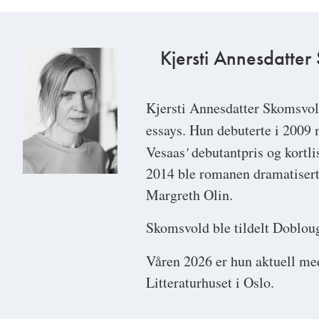
Kjersti Annesdatter
Kjersti Annesdatter Skomsvo
essays. Hun debuterte i 200
Vesaas
'
debutantpris og kortli
2014 ble romanen dramatisert
Margreth Olin.
Skomsvold ble tildelt Doblougp
Våren 2026 er hun aktuell m
Litteraturhuset i Oslo.