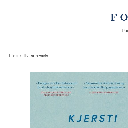
F
n
Hj
For
Hjem
Hun er levende