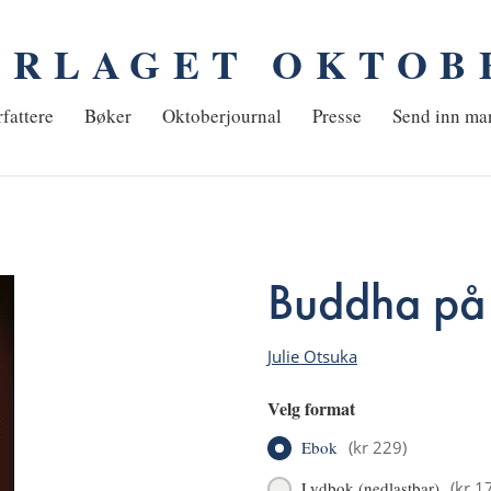
ORLAGET OKTOB
em
fattere
Bøker
Oktoberjournal
Presse
Send inn ma
Buddha på 
Julie Otsuka
Velg format
Ebok
(
kr 229
)
Lydbok (nedlastbar)
(
kr 1