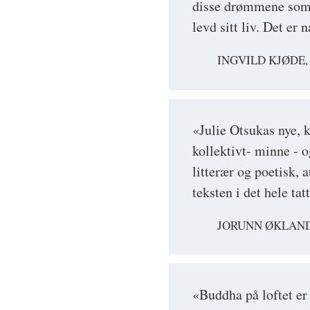
disse drømmene som b
levd sitt liv. Det er
INGVILD KJØDE,
«Julie Otsukas nye, 
kollektivt- minne - o
litterær og poetisk, a
teksten i det hele tat
JORUNN ØKLAND
«Buddha på loftet er 