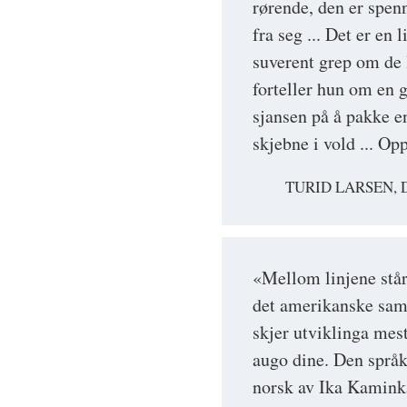
rørende, den er spen
fra seg ... Det er en 
suverent grep om de 
forteller hun om en 
sjansen på å pakke en
skjebne i vold ... O
TURID LARSEN, 
«Mellom linjene står 
det amerikanske sam
skjer utviklinga mes
augo dine. Den språkl
norsk av Ika Kaminka