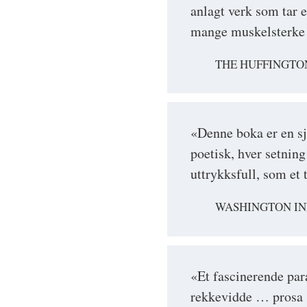
anlagt verk som tar e
mange muskelsterke 
THE HUFFINGTO
«Denne boka er en sj
poetisk, hver setnin
uttrykksfull, som et 
WASHINGTON IN
«Et fascinerende para
rekkevidde … prosa 