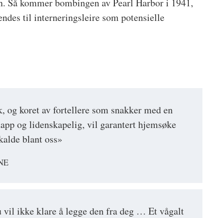
n. Så kommer bombingen av Pearl Harbor i 1941,
ndes til interneringsleire som potensielle
k, og koret av fortellere som snakker med en
app og lidenskapelig, vil garantert hjemsøke
kalde blant oss»
NE
 vil ikke klare å legge den fra deg … Et vågalt