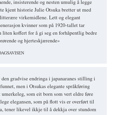
nende, insisterende og nesten umulig å legge
lite kjent historie Julie Otsuka bretter ut med
litterære virkemidlene. Lett og elegant
generasjon kvinner som på 1920-tallet tar
 liten koffert for å gi seg en forhåpentlig bedre
pprørende og hjerteskjærende»
DAGSAVISEN
den gradvise endringa i japanaranes stilling i
funnet, men i Otsukas elegante språkføring
t umerkeleg, som eit born som vert eldre føre
ege elegansen, som på flott vis er overført til
, tener likevel ikkje til å dekkja over stundom