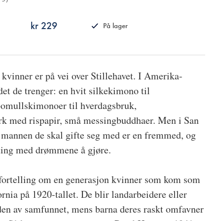
kr 229
På lager
ISBN
9788249513864
kvinner er på vei over Stillehavet. I Amerika-
det de trenger: en hvit silkekimono til
 bomullskimonoer til hverdagsbruk,
 ark med rispapir, små messingbuddhaer. Men i San
 mannen de skal gifte seg med er en fremmed, og
enting med drømmene å gjøre.
 fortelling om en generasjon kvinner som kom som
ornia på 1920-tallet. De blir landarbeidere eller
iden av samfunnet, mens barna deres raskt omfavner