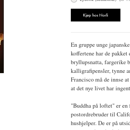
Antall
Kjøp hos Norli
En gruppe unge japanske 
koffertene har de pakket 
bryllupsnatta, fargerike
kalligrafipensler, tynne
Francisco må de innse at
at det nye livet har ing
"Buddha på loftet" er en
postordrebruder til Calif
hushjelper. De er på uts