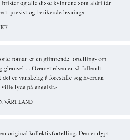
rister og alle disse kvinnene som aldri får
 nært, presist og berikende lesning»
 KK
korte roman er en glimrende fortelling- om
g glemsel ... Oversettelsen er så fullendt
t det er vanskelig å forestille seg hvordan
t ville lyde på engelsk»
, VÅRT LAND
en original kollektivfortelling. Den er dypt