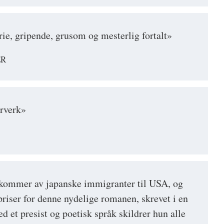
rie, gripende, grusom og mesterlig fortalt»
ER
erverk»
erkommer av japanske immigranter til USA, og
priser for denne nydelige romanen, skrevet i en
d et presist og poetisk språk skildrer hun alle