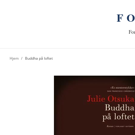
F
n
Hj
For
Hjem
Buddha på loftet