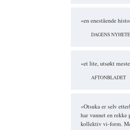
«en enestående histo
DAGENS NYHET
«et lite, utsøkt mest
AFTONBLADET
«Otsuka er selv ett
har vunnet en rekke 
kollektiv vi-form. Me