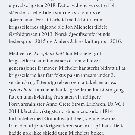
utgivelse høsten 2018. Dette gedigne verket vil bli
stående for ettertiden som den store norske
sjøromanen. For sitt arbeid med å løfte fram
krigsseilernes skjebne ble Jon Michelet tildelt
Østfoldprisen i 2013, Norsk Sjøoffisersforbunds
hederspris i 2015 og Anders Jahres kulturpris i 2016.
Med verket
En sjøens helt
har Michelet gitt
krigsseilerne et minnesmerke som vil leve i
generasjoner framover. Michelet har sterkt bidratt til at
krigsseilerne har fått fokus på sin innsats under 2.
verdenskrig. Etter utgivelsen og mottakelsen av
En
sjøens helt
-romanene har krigsseilerne for første gang
fått en unnskyldning fra staten via tidligere
Forsvarsminister Anne-Grete Strøm-Erichsen. Da VG i
2014 kåret de viktigste nordmennene siden 1814 i
forbindelse med Grunnlovsjubileet, stemte leserne
fram den ukjente krigsseileren som nr. 1 på lista. Dette
hadde nok ikke skjedd uten Michelets bøker.