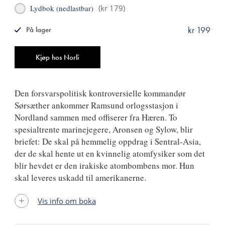
Lydbok (nedlastbar)
(
kr 179
)
kr 199
På lager
ISBN
9788249512768
Antall
Kjøp hos Norli
Den forsvarspolitisk kontroversielle kommandør
Sørsæther ankommer Ramsund orlogsstasjon i
Nordland sammen med offiserer fra Hæren. To
spesialtrente marinejegere, Aronsen og Sylow, blir
briefet: De skal på hemmelig oppdrag i Sentral-Asia,
der de skal hente ut en kvinnelig atomfysiker som det
blir hevdet er den irakiske atombombens mor. Hun
skal leveres uskadd til amerikanerne.
Vis info om boka