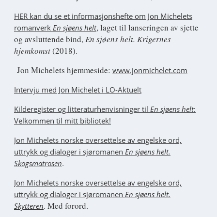
HER kan du se et informasjonshefte om Jon Michelets
, laget til lanseringen av sjette
romanverk
En sjøens helt
og avsluttende bind,
En sjøens helt. Krigernes
hjemkomst
(2018).
Jon Michelets hjemmeside:
www.jonmichelet.com
Intervju med Jon Michelet i LO-Aktuelt
Kilderegister og litteraturhenvisninger til
En sjøens helt
:
Velkommen til mitt bibliotek!
Jon Michelets norske oversettelse av engelske ord,
uttrykk og dialoger i sjøromanen
En sjøens helt.
.
Skogsmatrosen
Jon Michelets norske oversettelse av engelske ord,
uttrykk og dialoger i sjøromanen
En sjøens helt.
. Med forord.
Skytteren