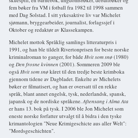
skuespill, en barnebok, ungdomsbøker, debattbøker og
fem bøker fra VM i fotball fra 1982 til 1998 sammen
med Dag Solstad. I sitt yrkesaktive liv var Michelet
sjømann, bryggearbeider, journalist, forlagssjef i
Oktober og redaktør av Klassekampen.
Michelet mottok Språklig samlings litteraturpris i
1991, og han ble tildelt Rivertonprisen for beste norske
kriminalroman to ganger, for både
Hvit som snø
(1980)
og
Den frosne kvinnen
(2001). Sommeren 2009 ble
også
Hvit som snø
kåret til den tredje beste krimboka
gjennom tidene av Dagbladet. Enkelte av Michelets
bøker er filmatisert, og han er oversatt til en rekke
språk, blant annet engelsk, tysk, nederlandsk, spansk,
japansk og de nordiske språkene.
Aftensang i Alma Ata
er hans 13. bok på tysk. I 2006 ble Jon Michelet som
eneste norske forfatter utvalgt til å bidra i den tyske
krimantologien "Neue Krimigeschicte aus aller Welt":
"Mordsgeschichten".