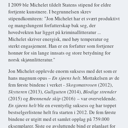
I 2009 ble Michelet tildelt Statens stipend for eldre
fortjente kunstnere. I begrunnelsen skrev
stipendkomiteen: "Jon Michelet har et svært produktivt
og mangslungent forfatterskap bak seg, der
hovedvekten har ligget på kriminallitteratur ...
Michelet skriver energisk, med høy temperatur og
sterkt engasjement. Han er en forfatter som fortjener
honnør for sin lange innsats og store betydning for
norsk skjønnlitteratur."
Jon Michelet opplevde enorm suksess med det som er
hans magnum opus –
En sjøens helt
. Mottakelsen av de
fem første bindene i verket -
Skogsmatrosen
(2012),
Skytteren
(2013),
Gullgutten
(2014),
Blodige strender
(2015) og
Brennende skip
(2016) – var overveldende.
En sjøens helt
ble en eventyrlig suksess og har toppet
bestselgerlistene helt fra starten i 2012. De fem første
bindene er utgitt med et samlet opplag på 759.000
eksemplarer. Siste og avsluttende bind er planlagt for