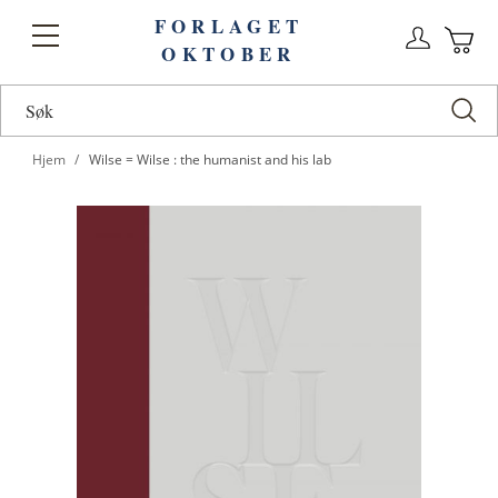
FORLAGET
Logg
Toggle
OKTOBER
n
Ha
Nav
Hjem
Wilse = Wilse : the humanist and his lab