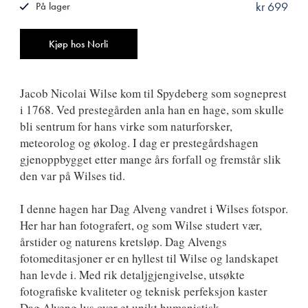
kr 699
På lager
ISBN
9788249513574
Antall
Kjøp hos Norli
Jacob Nicolai Wilse kom til Spydeberg som sogneprest
i 1768. Ved prestegården anla han en hage, som skulle
bli sentrum for hans virke som naturforsker,
meteorolog og økolog. I dag er prestegårdshagen
gjenoppbygget etter mange års forfall og fremstår slik
den var på Wilses tid.
I denne hagen har Dag Alveng vandret i Wilses fotspor.
Her har han fotografert, og som Wilse studert vær,
årstider og naturens kretsløp. Dag Alvengs
fotomeditasjoner er en hyllest til Wilse og landskapet
han levde i. Med rik detaljgjengivelse, utsøkte
fotografiske kvaliteter og teknisk perfeksjon kaster
Dag Alveng lys over et unikt humanistisk