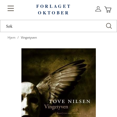
FORLAGET
Logg
Toggle
OKTOBER
n
Ha
Nav
Hjem
Vingetyven