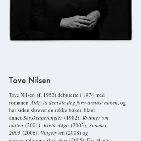
Tove Nilsen
Tove Nilsen
(f. 1952) debuterte i 1974 med
romanen
Aldri la dem kle deg forsvarsløst naken
, og
har siden skrevet en rekke bøker, blant
annet
Skyskraperengler
(1982),
Kvinner om
natten
(2001),
Kreta-døgn
(2003),
Sommer
2005
(2006),
Vingetyve
n (2008) og
essaysamlingen
Skrivefest
(2005). For
Øyets