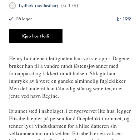
Lydbok (nedlastbar)
(
kr 179
)
kr 199
På lager
ISBN
9788249512348
Antall
Kjøp hos Norli
Henry bor alene i leiligheten han vokste opp i. Dagene
bruker han til å vandre rundt Østensjøvannet med
fotoapparat og kikkert rundt halsen. Slik gir han
inntrykk av å være en ganske alminnelig fuglekikker.
Men det underet han tålmodig står og ser etter, er ei
jente ved navn Regine.
Et annet sted i nabolaget, i et nyervervet lite hus, legger
Elisabeth epler på peisen for å få eplelukt i rommet, og
tenner lys i vinduskarmen for å hilse datteren sin
velkommen inn om kvelden. Elisabeth er en voksen