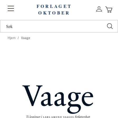
FORLAGET
Logg
Toggle
OKTOBER
n
Ha
Nav
Hjem
Vaage