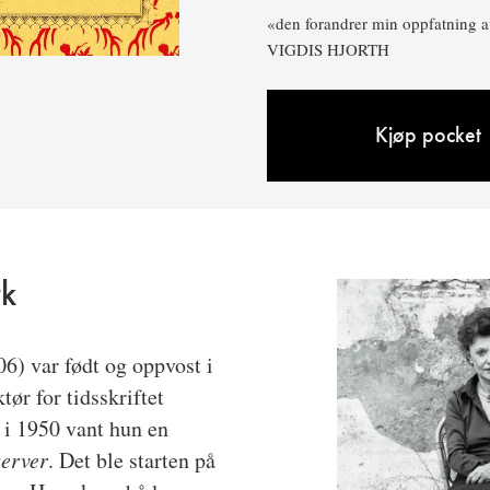
«den forandrer min oppfatning av
VIGDIS HJORTH
Kjøp pocket 
rk
06)
var født og oppvost i
ør for tidsskriftet
 i 1950 vant hun en
erver
. Det ble starten på