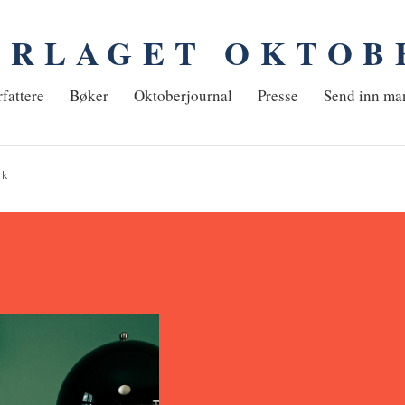
ORLAGET OKTOB
em
fattere
Bøker
Oktoberjournal
Presse
Send inn ma
rk