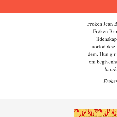
Frøken Jean B
Frøken Brod
lidenskap
uortodokse 
dem. Hun gir 
om begivenhet
la cr
Frøke