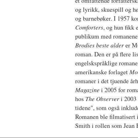
et omfattende forfatters
og lyrikk, skuespill og hø
og barnebøker. I 1957 
Comforters
, og hun fikk 
publikum med romanene 
Brodies beste alder
er Mu
roman. Den er på flere li
engelskspråklige romane
amerikanske forlaget
Mo
romaner i det tjuende år
Magazine
i 2005 for roma
hos
The Observer
i 2003
tidene", som også inklude
Romanen ble filmatisert
Smith i rollen som Jean