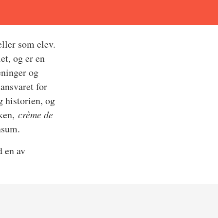
ller som elev.
et, og er en
eninger og
ansvaret for
 historien, og
kken,
crème de
ensum.
d en av