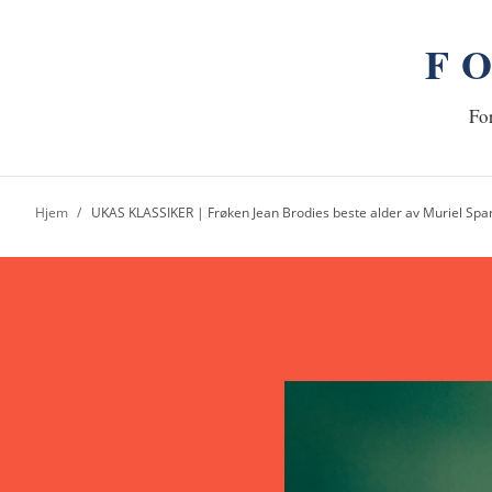
F
n
Hj
For
Hjem
UKAS KLASSIKER | Frøken Jean Brodies beste alder av Muriel Spa