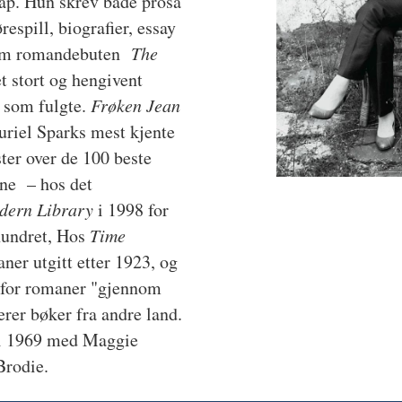
kap. Hun skrev både prosa
respill, biografier, essay
kom romandebuten
The
et stort og hengivent
som fulgte.
Frøken Jean
riel Sparks mest kjente
ster over de 100 beste
ne – hos det
dern Library
i 1998 for
hundret, Hos
Time
ner utgitt etter 1923, og
 for romaner "gjennom
rer bøker fra andre land.
 i 1969 med Maggie
 Brodie.