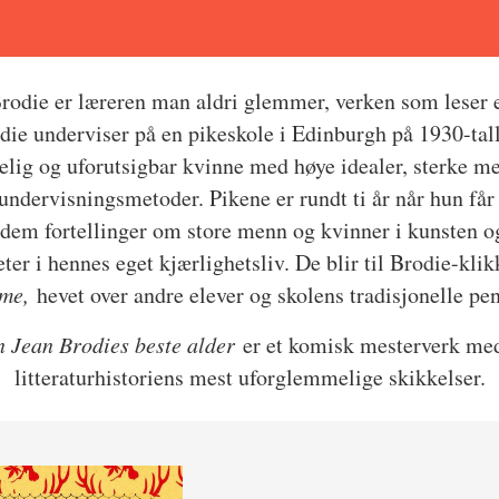
rodie er læreren man aldri glemmer, verken som leser e
ie underviser på en pikeskole i Edinburgh på 1930-tall
elig og uforutsigbar kvinne med høye idealer, sterke m
undervisningsmetoder. Pikene er rundt ti år når hun får 
dem fortellinger om store menn og kvinner i kunsten og
er i hennes eget kjærlighetsliv. De blir til Brodie-kli
ème,
hevet over andre elever og skolens tradisjonelle p
n Jean Brodies beste alder
er et komisk mesterverk me
litteraturhistoriens mest uforglemmelige skikkelser.