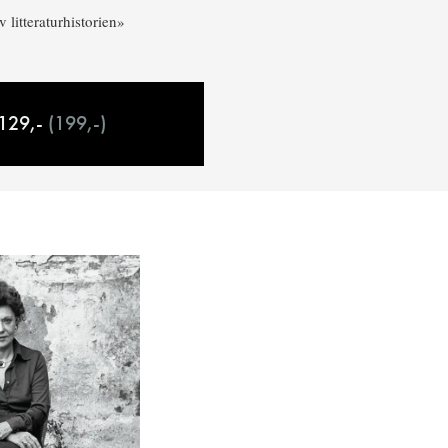
 litteraturhistorien»
129,-
(199,-)