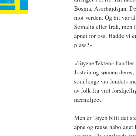
Bosnia, Aserbajdsjan. De
mot verden. Og hit var al
Somalia eller Irak, men 
åpnet for oss. Hadde vi e
plass?»
«Tøyeneffekten» handler 
Jostein og sønnen deres, 
som lenge var landets me
av folk fra vidt forskjell
nærmiljøet.
Men er Tøyen blitt det s
åpne og rause nabolaget h
gnisten. De samlende ev