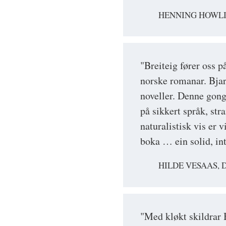
HENNING HOWLI
"Breiteig fører oss p
norske romanar. Bjart
noveller. Denne gong
på sikkert språk, str
naturalistisk vis er 
boka … ein solid, in
HILDE VESAAS, 
"Med kløkt skildrar 