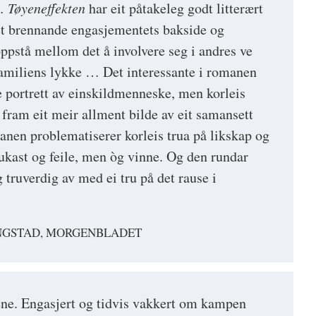
 …
Tøyeneffekten
har eit påtakeleg godt litterært
et brennande engasjementets bakside og
ppstå mellom det å involvere seg i andres ve
familiens lykke … Det interessante i romanen
e portrett av einskildmenneske, men korleis
 fram eit meir allment bilde av eit samansett
en problematiserer korleis trua på likskap og
ukast og feile, men òg vinne. Og den rundar
g truverdig av med ei tru på det rause i
NGSTAD, MORGENBLADET
ene. Engasjert og tidvis vakkert om kampen