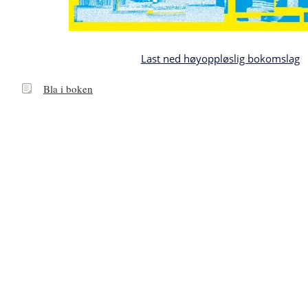
Last ned høyoppløslig bokomslag
Bla
Bla i boken
i
boken