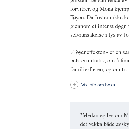
forvitrer, og Mona kjemp
Tøyen. Da Jostein ikke ko
gjennom et intenst døgn
selvransakelse i lys av Jo
«Tøyeneffekten» er en s
beboerinitiativ, om å fin
familiesfæren, og om tro 
Vis info om boka
"Medan eg les om Mon
det vekka både avsky