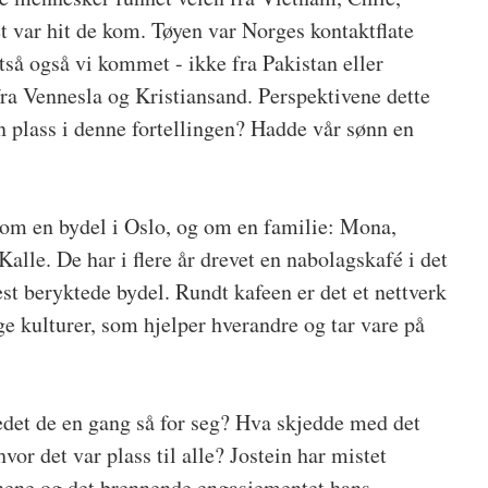
t var hit de kom. Tøyen var Norges kontaktflate
tså også vi kommet - ikke fra Pakistan eller
fra Vennesla og Kristiansand. Perspektivene dette
n plass i denne fortellingen? Hadde vår sønn en
om en bydel i Oslo, og om en familie: Mona,
Kalle. De har i flere år drevet en nabolagskafé i det
st beryktede bydel. Rundt kafeen er det et nettverk
ige kulturer, som hjelper hverandre og tar vare på
tedet de en gang så for seg? Hva skjedde med det
vor det var plass til alle? Jostein har mistet
nene og det brennende engasjementet hans