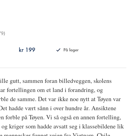
79
)
kr 199
På lager
ISBN
9788249524327
lille gutt, sammen foran billedveggen, skolens
r fortellingen om et land i forandring, og
rble de samme. Det var ikke noe nytt at Tøyen var
. Det hadde vært sånn i over hundre år. Ansiktene
 forble på Tøyen. Vi så også en annen fortelling,
 og kriger som hadde avsatt seg i klassebildene lik
dde mennesker funnet veien fra Vietnam, Chile,