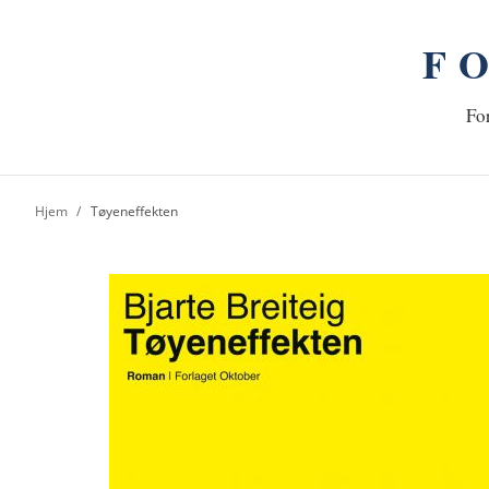
F
n
Hj
For
Hjem
Tøyeneffekten