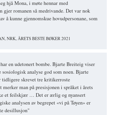
 seg hjå Mona, i møte hennar med
m gjer romanen så medrivande. Det var nok
la av å kunne gjennomskue hovudpersonane, som
N, NRK, ÅRETS BESTE BØKER 2021
ar en udetonert bombe. Bjarte Breiteig viser
 sosiologisk analyse god som noen. Bjarte
 tidligere skrevet tre kritikerroste
t merker man på presisjonen i språket i årets
ke et feilskjær … Det er ærlig og nyansert
ogiske analysen av begrepet «vi på Tøyen» er
te desillusjon"