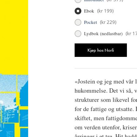
Ebok
(
kr 199
)
Pocket
(
kr 229
)
Lydbok (nedlastbar)
(
kr 1
Antall
Kjøp hos Norli
«Jostein og jeg med vår 
hukommelse. Det vi så, va
strukturer som likevel fo
for de fattige og utsatte
skiftet, men fattigdommen
om verden utenfor, kriser
årringer i et tre. Hit ha