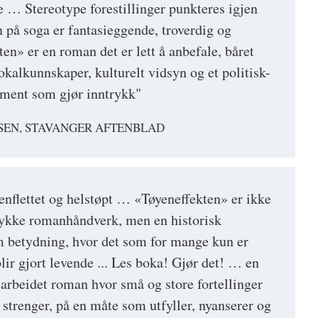
 … Stereotype forestillinger punkteres igjen
på soga er fantasieggende, troverdig og
en» er en roman det er lett å anbefale, båret
okalkunnskaper, kulturelt vidsyn og et politisk-
ment som gjør inntrykk"
TSEN, STAVANGER AFTENBLAD
flettet og helstøpt … «Tøyeneffekten» er ikke
 stykke romanhåndverk, men en historisk
m betydning, hvor det som for mange kun er
blir gjort levende ... Les boka! Gjør det! … en
rbeidet roman hvor små og store fortellinger
 strenger, på en måte som utfyller, nyanserer og