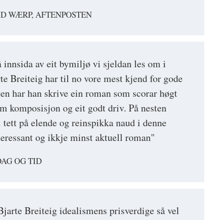
D WÆRP, AFTENPOSTEN
å innsida av eit bymiljø vi sjeldan les om i
e Breiteig har til no vore mest kjend for gode
en har han skrive ein roman som scorar høgt
am komposisjon og eit godt driv. På nesten
vi tett på elende og reinspikka naud i denne
teressant og ikkje minst aktuell roman"
DAG OG TID
Bjarte Breiteig idealismens prisverdige så vel