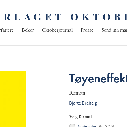
ORLAGET OKTOB
em
fattere
Bøker
Oktoberjournal
Presse
Send inn ma
Tøyeneffek
roman
Bjarte Breiteig
Velg format
Innbundet
(
kr 379
)