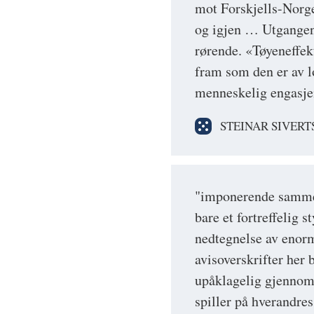
mot Forskjells-Norge
og igjen … Utgangen 
rørende. «Tøyeneffekt
fram som den er av l
menneskelig engasje
STEINAR SIVER
"imponerende sammen
bare et fortreffelig
nedtegnelse av enor
avisoverskrifter her 
upåklagelig gjennoma
spiller på hverandres