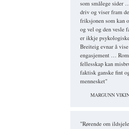
som smålege sider
driv og viser fram d
friksjonen som kan o
og vel og den vesle 
er ikkje psykologisk
Breiteig evnar å vise
engasjement … Roman
fellesskap kan misbr
faktisk ganske fint o
mennesket"
MARGUNN VIKI
"Rørende om ildsjel