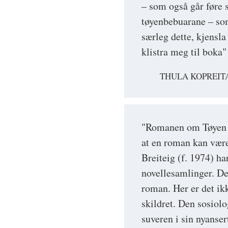
– som også går føre
tøyenbebuarane – so
særleg dette, kjens
klistra meg til boka"
THULA KOPREITA
"Romanen om Tøyen h
at en roman kan være
Breiteig (f. 1974) har
novellesamlinger. De
roman. Her er det ik
skildret. Den sosiol
suveren i sin nyanser