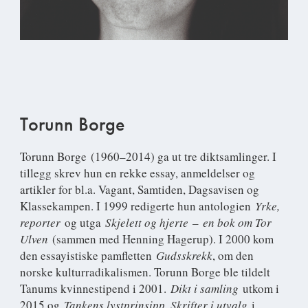
Torunn Borge
Torunn Borge
(1960–2014) ga ut tre diktsamlinger. I
tillegg skrev hun en rekke essay, anmeldelser og
artikler for bl.a. Vagant, Samtiden, Dagsavisen og
Klassekampen. I 1999 redigerte hun antologien
Yrke,
reporter
og utga
Skjelett og hjerte
–
en bok om Tor
Ulven
(sammen med Henning Hagerup). I 2000 kom
den essayistiske pamfletten
Gudsskrekk
, om den
norske kulturradikalismen. Torunn Borge ble tildelt
Tanums kvinnestipend i 2001.
Dikt i samling
utkom i
2015 og
Tankens lystprinsipp. Skrifter i utvalg
i