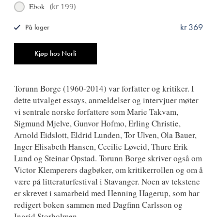
Ebok
(
kr 199
)
kr 369
På lager
ISBN
9788249517992
Antall
Kjøp hos Norli
Torunn Borge (1960-2014) var forfatter og kritiker. I
dette utvalget essays, anmeldelser og intervjuer møter
vi sentrale norske forfattere som Marie Takvam,
Sigmund Mjelve, Gunvor Hofmo, Erling Christie,
Arnold Eidslott, Eldrid Lunden, Tor Ulven, Ola Bauer,
Inger Elisabeth Hansen, Cecilie Løveid, Thure Erik
Lund og Steinar Opstad. Torunn Borge skriver også om
Victor Klemperers dagbøker, om kritikerrollen og om å
være på litteraturfestival i Stavanger. Noen av tekstene
er skrevet i samarbeid med Henning Hagerup, som har
redigert boken sammen med Dagfinn Carlsson og
Ingrid Storholmen.