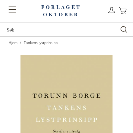
FORLAGET
Logg
Toggle
OKTOBER
n
Ha
Nav
Hjem
Tankens lystprinsipp