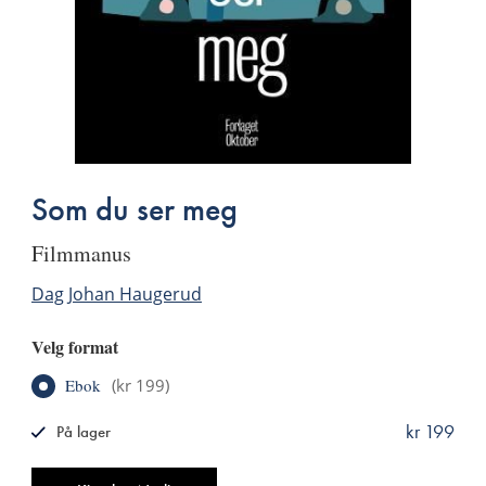
Som du ser meg
filmmanus
Dag Johan Haugerud
Velg format
Ebok
(
kr 199
)
kr 199
På lager
ISBN
9788249513802
Antall