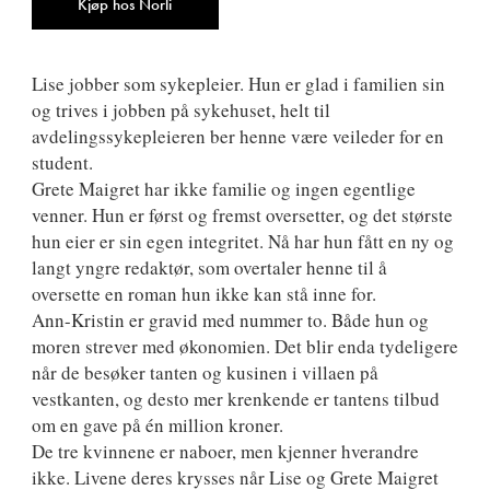
Kjøp hos Norli
Lise jobber som sykepleier. Hun er glad i familien sin
og trives i jobben på sykehuset, helt til
avdelingssykepleieren ber henne være veileder for en
student.
Grete Maigret har ikke familie og ingen egentlige
venner. Hun er først og fremst oversetter, og det største
hun eier er sin egen integritet. Nå har hun fått en ny og
langt yngre redaktør, som overtaler henne til å
oversette en roman hun ikke kan stå inne for.
Ann-Kristin er gravid med nummer to. Både hun og
moren strever med økonomien. Det blir enda tydeligere
når de besøker tanten og kusinen i villaen på
vestkanten, og desto mer krenkende er tantens tilbud
om en gave på én million kroner.
De tre kvinnene er naboer, men kjenner hverandre
ikke. Livene deres krysses når Lise og Grete Maigret