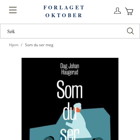
FORLAGET
Logg
Toggle
OKTOBER
n
Ha
Nav
Hjem
Som du ser meg