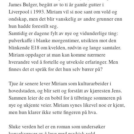
James Bulger, begått av to ti år gamle gutter i
Liverpool i 1993. Miriam vil si noe sant om vold og
ondskap, men det blir vanskelig av andre grunner enn
hun hadde forestilt seg.
Samtidig er dagene fylt av nye og vidunderlige ting:
pulverkaffe i blanke morgentimer, utsikten mot den
blinkende E18 om kvelden, rødvin og lange samtaler.
Miriam oppdager at man kan komme nærmere
hverandre ved å fortelle og utveksle erfaringer. Men
finnes det et språk for det hun selv bærer på?
Tjue år senere lever Miriam som kulturarbeider i
hovedstaden, og blir sett og forstått av kjæresten Jens.
Sammen leier de en bobil for å tilbringe sommeren på
nye og ukjente veier. Miriam synes likevel noe er kjent,
men hun klarer ikke sette fingeren på hva.
Sluke verden hel er en roman som undersøker
konsekvenser av å leve med psykisk vold.