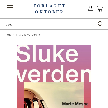
FORLAGET
Logg
Toggle
OKTOBER
n
Ha
Nav
Hjem
Sluke verden hel