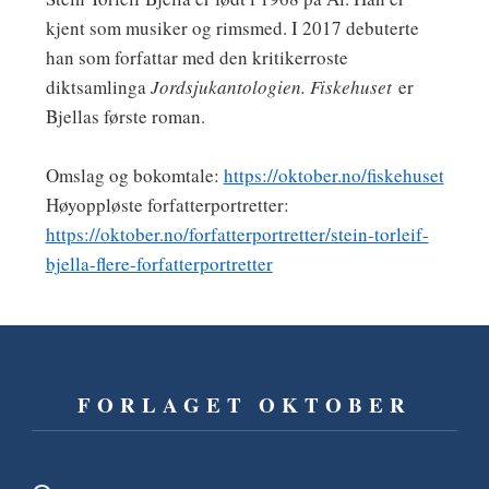
kjent som musiker og rimsmed. I 2017 debuterte
han som forfattar med den kritikerroste
diktsamlinga
Jordsjuk­antologien.
Fiskehuset
er
Bjellas første roman.
Omslag og bokomtale:
https://oktober.no/fiskehuset
Høyoppløste forfatterportretter:
https://oktober.no/forfatterportretter/stein-torleif-
bjella-flere-forfatterportretter
FORLAGET OKTOBER