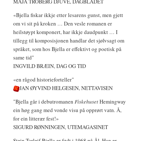
MAJA TROBERG DJUVE, DAGBLADET
«Bjella fiskar ikkje etter lesarens gunst, men gjett
om vi sit på kroken … Den vesle romanen er
heilstøypt komponert, har ikkje daudpunkt … I
tillegg til komposisjonen handlar det sjølvsagt om
språket, som hos Bjella er effektivt og poetisk på
same tid"
INGVILD BRÆIN, DAG OG TID
«en rågod historieforteller"
JAN ØYVIND HELGESEN, NETTAVISEN
"Bjella går i debutromanen
Fiskehuset
Hemingway
ein høg gang med vonde visu på opprørt vatn. Å,
for ein litterær fest!»
SIGURD RØNNINGEN, UTEMAGASINET
Stein Torleif Bjella
er født i 1968 på Ål. Han er