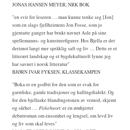
JONAS HANSEN MEYER, NRK BOK
"en svir for leseren … man kunne tenke seg [Jon]
som en slags fjellheimens Jon Fosse, som jo
gjentatte ganger har brukt navnet Asle på sine
spellemanns- og kunstnerfigurer. Hos Bjella er det
derimot langt mer språklig saft og liv … Dette er et
litterært landskap og et bygdekulturelt lynne jeg
har savnet i norsk litteratur"
BJØRN IVAR FYKSEN, KLASSEKAMPEN
"Boka er en godbit for den som er svak for
garnfiske, gamle tradisjoner og hallingdialekt. Og
for den bjellaske blandingstonen av vemod, skjemt
og sårhet …
Fiskehuse
t er en ømhjertet
debutroman om ensomhet og lengsel, om levd liv
og liv som skal leves"