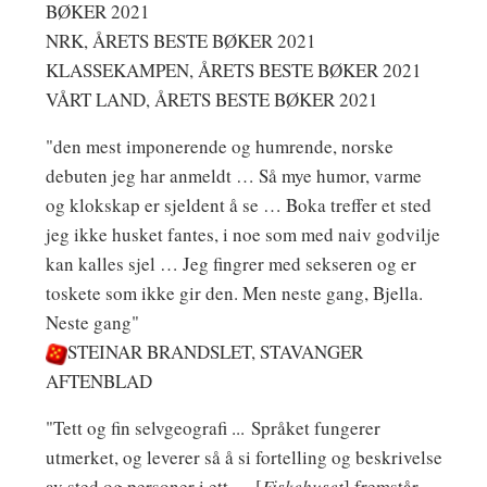
BØKER 2021
NRK, ÅRETS BESTE BØKER 2021
KLASSEKAMPEN, ÅRETS BESTE BØKER 2021
VÅRT LAND, ÅRETS BESTE BØKER 2021
"den mest imponerende og humrende, norske
debuten jeg har anmeldt … Så mye humor, varme
og klokskap er sjeldent å se … Boka treffer et sted
jeg ikke husket fantes, i noe som med naiv godvilje
kan kalles sjel … Jeg fingrer med sekseren og er
toskete som ikke gir den. Men neste gang, Bjella.
Neste gang"
STEINAR BRANDSLET, STAVANGER
AFTENBLAD
"Tett og fin selvgeografi ... Språket fungerer
utmerket, og leverer så å si fortelling og beskrivelse
av sted og personer i ett … [
Fiskehuset
] fremstår