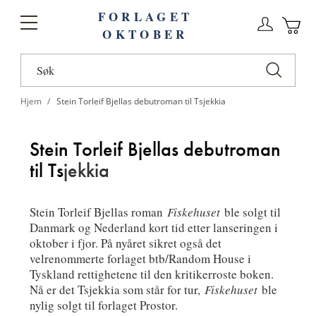
FORLAGET
Logg
Toggle
OKTOBER
n
Ha
Nav
Hjem
Stein Torleif Bjellas debutroman til Tsjekkia
Stein Torleif Bjellas debutroman
til Ts
jekkia
Stein Torleif Bjellas roman
Fiskehuset
ble solgt til
Danmark og Nederland kort tid etter lanseringen i
oktober i fjor. På nyåret sikret også det
velrenommerte forlaget btb/Random House i
Tyskland rettighetene til den kritikerroste boken.
Nå er det Tsjekkia som står for tur,
Fiskehuset
ble
nylig solgt til forlaget Prostor.