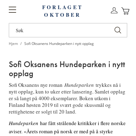
FORLAGET
Logg
Toggle
OKTOBER
n
Ha
Nav
Hjem
Sofi Oksanens Hundeparken i nytt opplag
Sofi Oksanens Hundeparken i nytt
opplag
Sofi Oksanens nye roman
Hundeparken
trykkes nå i
nytt opplag, kun to uker etter lansering. Samlet opplag
er så langt på 4000 eksemplarer. Boken utkom i
Finland høsten 2019 til svært gode skussmål og
rettighetene er solgt til 20 land.
Hundeparken
har fått strålende kritikker i flere norske
aviser. «Årets roman på norsk er med på å styrke