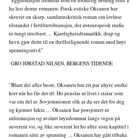
”Eggdonasjon fremstår som en fornuftig løsning etter å
ha lest denne romanen. Finsk-estiske Oksanen har
skrevet en skarp, samfunnskritisk roman om lovløse
tilstander i fertilitetsbransjen, der østeuropeisk mafia
er tungt involvert … Kjærlighetsdramatikk, drap og
hevn gjør dette til en thrillerlignende roman med høyt
spenningsnivå”
GRO JØRSTAD NILSEN, BERGENS TIDENDE
"Blant dei aller beste. Oksanen har eit par uhyre sterke
kort når ho får det til: Ho penslar ut livet i statar som
var ein del av Sovjetunionen slik at du ser det for deg
og kjenner lukta … Oksanen har porsjonert ut
informasjon og avslørt løyndommar langs vegen på
suverent vis, og like suverent let ho aller siste kapittel i
romanen sitre av spenning … Oksanen har gått tilbake