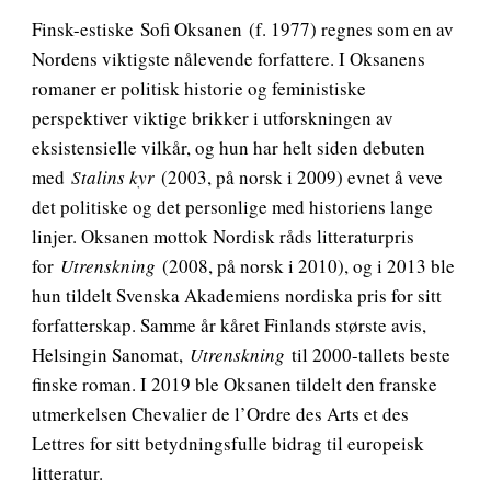
Finsk-estiske
Sofi Oksanen
(f. 1977) regnes som en av
Nordens viktigste nålevende forfattere. I Oksanens
romaner er politisk historie og feministiske
perspektiver viktige brikker i utforskningen av
eksistensielle vilkår, og hun har helt siden debuten
med
Stalins kyr
(2003, på norsk i 2009) evnet å veve
det politiske og det personlige med historiens lange
linjer. Oksanen mottok Nordisk råds litteraturpris
for
Utrenskning
(2008, på norsk i 2010), og i 2013 ble
hun tildelt Svenska Akademiens nordiska pris for sitt
forfatterskap. Samme år kåret Finlands største avis,
Helsingin Sanomat,
Utrenskning
til 2000-tallets beste
finske roman. I 2019 ble Oksanen tildelt den franske
utmerkelsen Chevalier de l’Ordre des Arts et des
Lettres for sitt betydningsfulle bidrag til europeisk
litteratur.