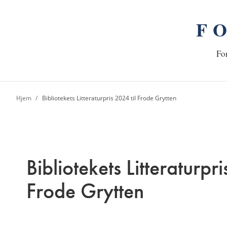
F
n
Hj
For
Hjem
Bibliotekets Litteraturpris 2024 til Frode Grytten
Bibliotekets Litteraturpri
Frode Grytten