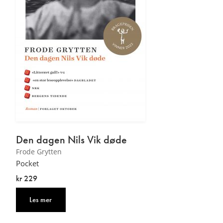
Den dagen Nils Vik døde
Frode Grytten
Pocket
kr 229
Les mer