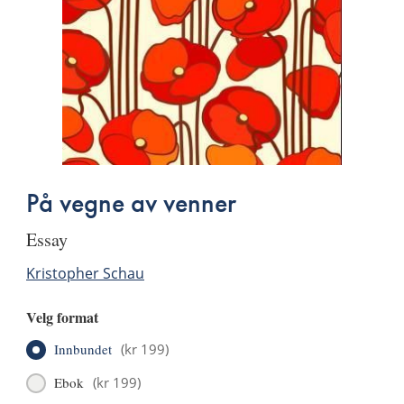
På vegne av venner
essay
Kristopher Schau
Velg format
Innbundet
(
kr 199
)
Ebok
(
kr 199
)