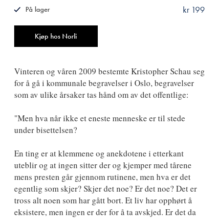
kr 199
På lager
ISBN
9788249507085
Antall
Kjøp hos Norli
Vinteren og våren 2009 bestemte Kristopher Schau seg
for å gå i kommunale begravelser i Oslo, begravelser
som av ulike årsaker tas hånd om av det offentlige:
"Men hva når ikke et eneste menneske er til stede
under bisettelsen?
En ting er at klemmene og anekdotene i etterkant
uteblir og at ingen sitter der og kjemper med tårene
mens presten går gjennom rutinene, men hva er det
egentlig som skjer? Skjer det noe? Er det noe? Det er
tross alt noen som har gått bort. Et liv har opphørt å
eksistere, men ingen er der for å ta avskjed. Er det da