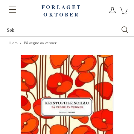
FORLAGET
Logg
Toggle
OKTOBER
n
Ha
Nav
Hjem
På vegne av venner