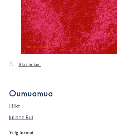
Bla
Bla i boken
i
boken
Oumuamua
dikt
Juliane Rui
Velg format