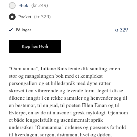
Ebok
(
kr 249
)
Pocket
(
kr 329
)
kr 329
På lager
ISBN
9788249524907
Antall
Kjøp hos Norli
"Oumuamua", Juliane Ruis femte diktsamling, er en
stor og mangslungen bok med et komplekst
persongalleri og et billedspråk med dype røtter,
skrevet i en vibrerende og levende form. Jeget i disse
diktene inngår i en rekke samtaler og henvender seg til
en bestemor, til en gud, til poeten Ellen Einan og til
Evterpe, en av de ni musene i gresk mytologi. Gjennom
et både lengselsfullt og usentimentalt språk
undersøker "Oumuamua" ordenes og poesiens forhold
til hverdagen, sorgen, drømmen, livet og døden.