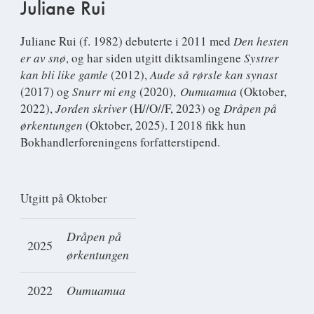
Juliane Rui
Juliane Rui
(f. 1982) debuterte i 2011 med
Den hesten
er av snø
, og har siden utgitt diktsamlingene
Systrer
kan bli like gamle
(2012),
Aude så rørsle kan synast
(2017) og
Snurr mi eng
(2020),
Oumuamua
(Oktober,
2022),
Jorden skriver
(H//O//F, 2023) og
Dråpen på
ørkentungen
(Oktober, 2025). I 2018 fikk hun
Bokhandlerforeningens forfatterstipend.
Utgitt på Oktober
Dråpen på
2025
ørkentungen
2022
Oumuamua