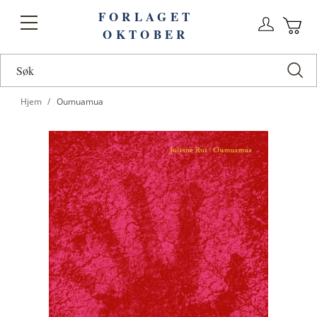
FORLAGET
Logg
Toggle
OKTOBER
n
Ha
Nav
Hjem
Oumuamua