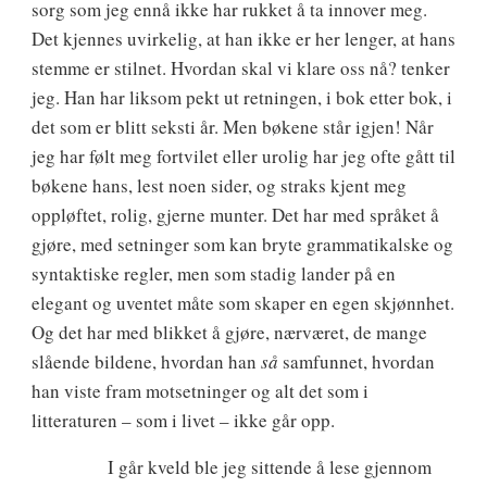
sorg som jeg ennå ikke har rukket å ta innover meg.
Det kjennes uvirkelig, at han ikke er her lenger, at hans
stemme er stilnet. Hvordan skal vi klare oss nå? tenker
jeg. Han har liksom pekt ut retningen, i bok etter bok, i
det som er blitt seksti år. Men bøkene står igjen! Når
jeg har følt meg fortvilet eller urolig har jeg ofte gått til
bøkene hans, lest noen sider, og straks kjent meg
oppløftet, rolig, gjerne munter. Det har med språket å
gjøre, med setninger som kan bryte grammatikalske og
syntaktiske regler, men som stadig lander på en
elegant og uventet måte som skaper en egen skjønnhet.
Og det har med blikket å gjøre, nærværet, de mange
slående bildene, hvordan han
så
samfunnet, hvordan
han viste fram motsetninger og alt det som i
litteraturen – som i livet – ikke går opp.
I går kveld ble jeg sittende å lese gjennom