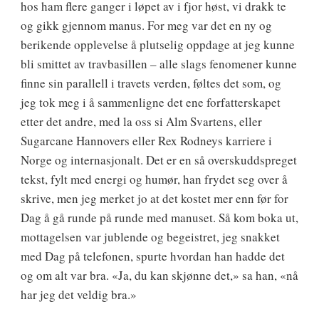
hos ham flere ganger i løpet av i fjor høst, vi drakk te
og gikk gjennom manus. For meg var det en ny og
berikende opplevelse å plutselig oppdage at jeg kunne
bli smittet av travbasillen – alle slags fenomener kunne
finne sin parallell i travets verden, føltes det som, og
jeg tok meg i å sammenligne det ene forfatterskapet
etter det andre, med la oss si Alm Svartens, eller
Sugarcane Hannovers eller Rex Rodneys karriere i
Norge og internasjonalt. Det er en så overskuddspreget
tekst, fylt med energi og humør, han frydet seg over å
skrive, men jeg merket jo at det kostet mer enn før for
Dag å gå runde på runde med manuset. Så kom boka ut,
mottagelsen var jublende og begeistret, jeg snakket
med Dag på telefonen, spurte hvordan han hadde det
og om alt var bra. «Ja, du kan skjønne det,» sa han, «nå
har jeg det veldig bra.»