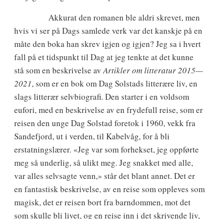
Akkurat den romanen ble aldri skrevet, men
hvis vi ser på Dags samlede verk var det kanskje på en
måte den boka han skrev igjen og igjen? Jeg sa i hvert
fall på et tidspunkt til Dag at jeg tenkte at det kunne
stå som en beskrivelse av
Artikler om litteratur 2015—
2021
, som er en bok om Dag Solstads litterære liv, en
slags litterær selvbiografi. Den starter i en voldsom
eufori, med en beskrivelse av en frydefull reise, som er
reisen den unge Dag Solstad foretok i 1960, vekk fra
Sandefjord, ut i verden, til Kabelvåg, for å bli
erstatningslærer. «Jeg var som forhekset, jeg oppførte
meg så underlig, så ulikt meg. Jeg snakket med alle,
var alles selvsagte venn,» står det blant annet. Det er
en fantastisk beskrivelse, av en reise som oppleves som
magisk, det er reisen bort fra barndommen, mot det
som skulle bli livet, og en reise inn i det skrivende liv,