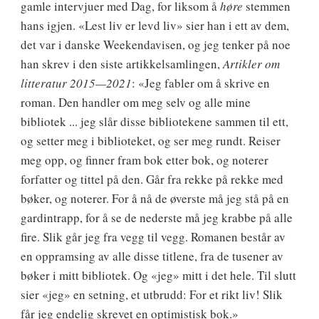
gamle intervjuer med Dag, for liksom å
høre
stemmen
hans igjen. «Lest liv er levd liv» sier han i ett av dem,
det var i danske Weekendavisen, og jeg tenker på noe
han skrev i den siste artikkelsamlingen,
Artikler om
litteratur 2015—2021
: «Jeg fabler om å skrive en
roman. Den handler om meg selv og alle mine
bibliotek ... jeg slår disse bibliotekene sammen til ett,
og setter meg i biblioteket, og ser meg rundt. Reiser
meg opp, og finner fram bok etter bok, og noterer
forfatter og tittel på den. Går fra rekke på rekke med
bøker, og noterer. For å nå de øverste må jeg stå på en
gardintrapp, for å se de nederste må jeg krabbe på alle
fire. Slik går jeg fra vegg til vegg. Romanen består av
en oppramsing av alle disse titlene, fra de tusener av
bøker i mitt bibliotek. Og «jeg» mitt i det hele. Til slutt
sier «jeg» en setning, et utbrudd: For et rikt liv! Slik
får jeg endelig skrevet en optimistisk bok.»