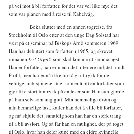
på vei mot å bli forfatter, for det var vel like mye det
som var planen med å reise til Kabelvåg.
Boka slutter med en annen togreise, fra
Stockholm til Oslo etter at den unge Dag Solstad har
vært på et seminar på Biskops Arnö sommeren 1969.
Han har debutert som forfatter, i 1965, og skrevet
romanen
Irr! Grønt
! som skal komme ut samme høst.
Han er forfatter, han er med i det litterære miljøet rundt
Profil, men har ennå ikke turt å gi uttrykk for de
veldige ambisjonene sine, som er å bli en forfatter som
gjør like stort inntrykk på en leser som Hamsun gjorde
på ham selv som ung gutt. Min hemmelige drøm og
min hemmelige last, kaller han det å ville bli forfatter,
og må skjule det, samtidig som han har en sterk trang
til å bli avslørt. Og så får han en mulighet, der på toget
til Oslo, hvor han deler kupé med en eldre kvinnelig