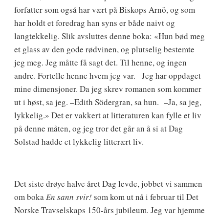
forfatter som også har vært på Biskops Arnö, og som
har holdt et foredrag han syns er både naivt og
langtekkelig. Slik avsluttes denne boka: «Hun bød meg
et glass av den gode rødvinen, og plutselig bestemte
jeg meg. Jeg måtte få sagt det. Til henne, og ingen
andre. Fortelle henne hvem jeg var. –Jeg har oppdaget
mine dimensjoner. Da jeg skrev romanen som kommer
ut i høst, sa jeg. –Edith Södergran, sa hun. –Ja, sa jeg,
lykkelig.» Det er vakkert at litteraturen kan fylle et liv
på denne måten, og jeg tror det går an å si at Dag
Solstad hadde et lykkelig litterært liv.
Det siste drøye halve året Dag levde, jobbet vi sammen
om boka
En sann svir!
som kom ut nå i februar til Det
Norske Travselskaps 150-års jubileum. Jeg var hjemme