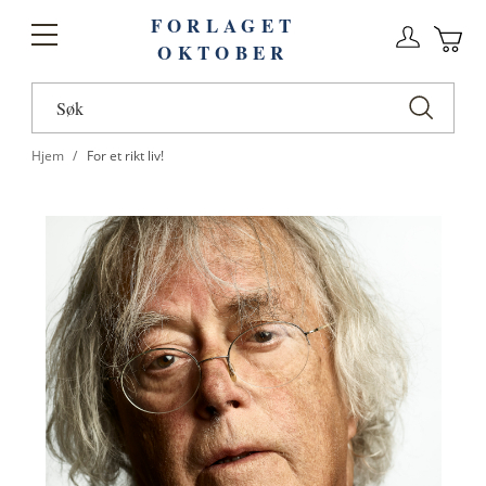
FORLAGET
Logg
Toggle
OKTOBER
n
Ha
Nav
Hjem
For et rikt liv!