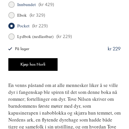
Innbundet
(
kr 429
)
Ebok
(
kr 329
)
Pocket
(
kr 229
)
Lydbok (nedlastbar)
(
kr 229
)
kr 229
På lager
ISBN
9788249526529
Antall
Kjøp hos Norli
En venns påstand om at alle mennesker liker å se ville
dyr i fangenskap ble spiren til det som denne boka nå
rommer; fortellinger om dyr. Tove Nilsen skriver om
barndommens første møter med dyr, som
kapusinerapen i naboblokka og skjæra hun temmet, om
Nordens ark, en flytende dyrehage som hadde både
tigre og samefolk i sin utstilling, og om hvordan Tove