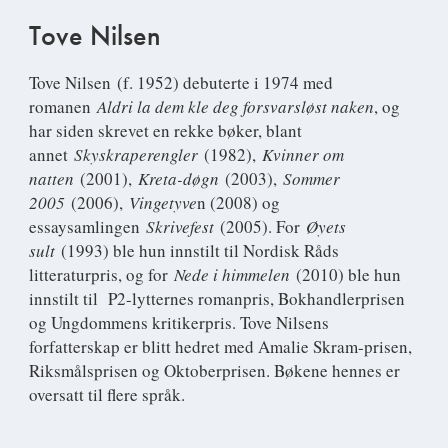
Tove Nilsen
Tove Nilsen
(f. 1952) debuterte i 1974 med
romanen
Aldri la dem kle deg forsvarsløst naken
, og
har siden skrevet en rekke bøker, blant
annet
Skyskraperengler
(1982),
Kvinner om
natten
(2001),
Kreta-døgn
(2003),
Sommer
2005
(2006),
Vingetyve
n (2008) og
essaysamlingen
Skrivefest
(2005). For
Øyets
sult
(1993) ble hun innstilt til Nordisk Råds
litteraturpris, og for
Nede i himmelen
(2010) ble hun
innstilt til P2-lytternes romanpris, Bokhandlerprisen
og Ungdommens kritikerpris. Tove Nilsens
forfatterskap er blitt hedret med Amalie Skram-prisen,
Riksmålsprisen og Oktoberprisen. Bøkene hennes er
oversatt til flere språk.