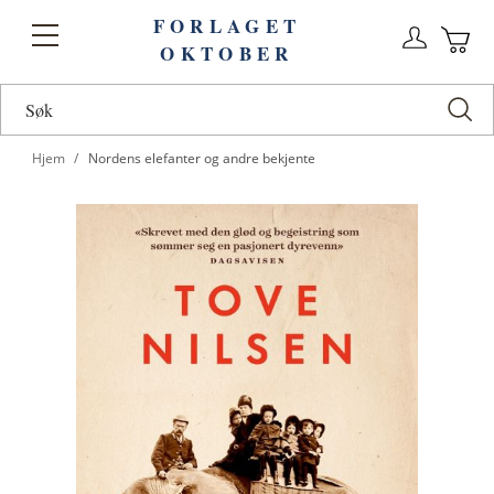
FORLAGET
Logg
Toggle
OKTOBER
n
Ha
Nav
Hjem
Nordens elefanter og andre bekjente