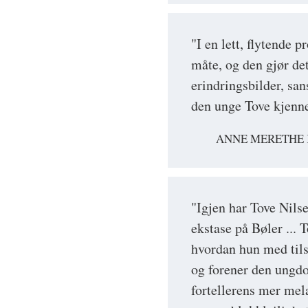
"I en lett, flytende p
måte, og den gjør det
erindringsbilder, san
den unge Tove kjenne
ANNE MERETHE K
"Igjen har Tove Nilse
ekstase på Bøler ... 
hvordan hun med tilsy
og forener den ungd
fortellerens mer mel