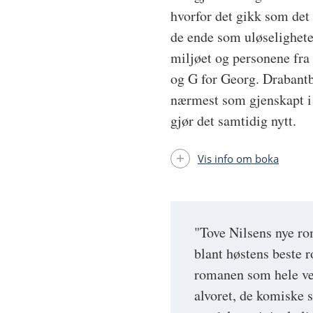
hvorfor det gikk som det
de ende som uløselighete
miljøet og personene fr
og G for Georg. Drabantby
nærmest som gjenskapt i 
gjør det samtidig nytt.
Vis info om boka
"Tove Nilsens nye ro
blant høstens beste r
romanen som hele vei
alvoret, de komiske 