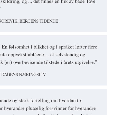
skildring, og ... det finnes en flik av både Tove
"
NOREVIK, BERGENS TIDENDE
. En følsomhet i blikket og i språket løfter flere
nte oppveksttablåene ... et selvstendig og
k (er) overbevisende tilstede i årets utgivelse."
, DAGENS NÆRINGSLIV
ende og sterk fortelling om hvordan to
 hverandre plutselig forsvinner for hverandre