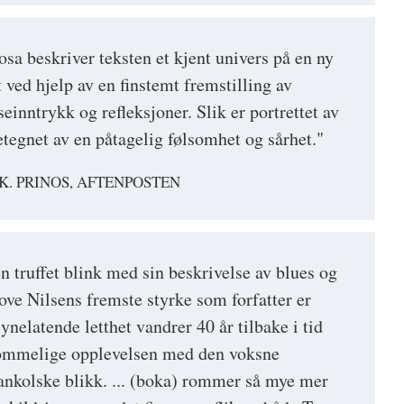
rosa beskriver teksten et kjent univers på en ny
 ved hjelp av en finstemt fremstilling av
seinntrykk og refleksjoner. Slik er portrettet av
tegnet av en påtagelig følsomhet og sårhet."
. PRINOS, AFTENPOSTEN
n truffet blink med sin beskrivelse av blues og
Tove Nilsens fremste styrke som forfatter er
nelatende letthet vandrer 40 år tilbake i tid
ommelige opplevelsen med den voksne
ankolske blikk. ... (boka) rommer så mye mer