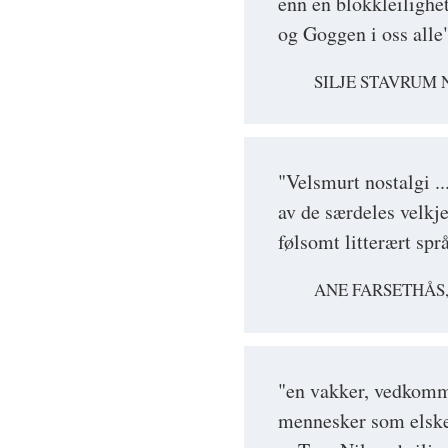
enn en blokkleilighet
og Goggen i oss alle
SILJE STAVRUM 
"Velsmurt nostalgi ..
av de særdeles velkje
følsomt litterært språ
ANE FARSETHÅS
"en vakker, vedkomm
mennesker som elsker