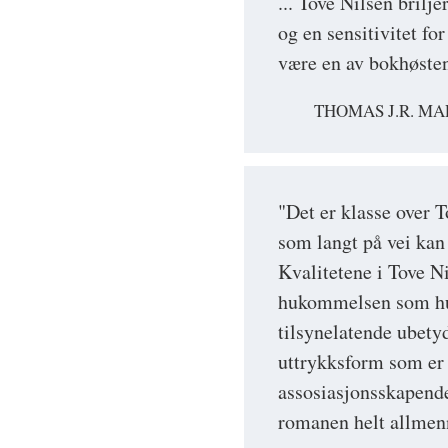
... Tove Nilsen brilj
og en sensitivitet fo
være en av bokhøsten
THOMAS J.R. MA
"Det er klasse over
som langt på vei kan 
Kvalitetene i Tove Ni
hukommelsen som hun 
tilsynelatende ubety
uttrykksform som er y
assosiasjonsskapende.
romanen helt allmenn