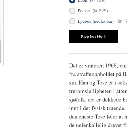
Pocket
(
kr 229
)
Lydbok (nedlastbar)
(
kr 1
Antall
Kjøp hos Norli
Det er vinteren 1968, v
fra straffeoppholdet på B
sin. Han og Tove er i se
treromsleiligheten i åtte
sjøfolk, det er dekkede 
inntil det fysisk truende
den eneste Tove føler at 
de ugjenkallelig drevet f