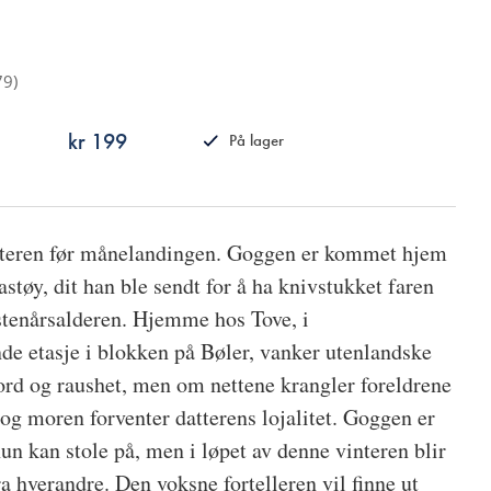
79
)
kr 199
På lager
ISBN
9788249509041
interen før månelandingen. Goggen er kommet hjem
astøy, dit han ble sendt for å ha knivstukket faren
kstenårsalderen. Hjemme hos Tove, i
nde etasje i blokken på Bøler, vanker utenlandske
bord og raushet, men om nettene krangler foreldrene
, og moren forventer datterens lojalitet. Goggen er
hun kan stole på, men i løpet av denne vinteren blir
ra hverandre. Den voksne fortelleren vil finne ut