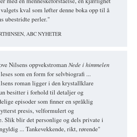
erer med en menneskeforståelse, en kjærlighet
r valgets kval som løfter denne boka opp til å
s ubestridte perler."
RTHINSEN, ABC NYHETER
 Tove Nilsens oppvekstroman
Nede i himmelen
leses som en form for selvbiografi ...
lsens roman ligger i den krystallklare
besitter i forhold til detaljer og
delige episoder som finner en språklig
tterst presis, velformulert og
 Slik blir det personlige og dels private i
gyldig ... Tankevekkende, rikt, rørende"