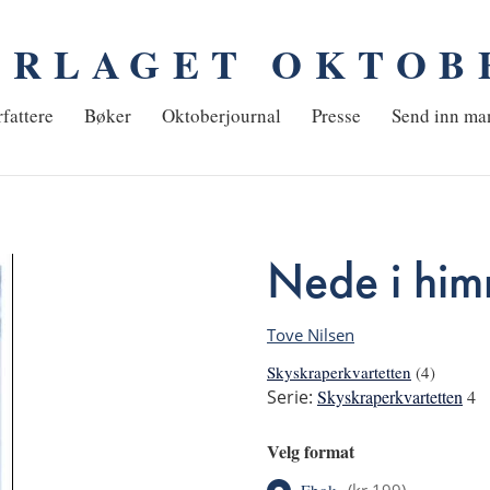
ORLAGET OKTOB
em
fattere
Bøker
Oktoberjournal
Presse
Send inn ma
Nede i him
Tove Nilsen
Skyskraperkvartetten
(4)
Serie:
Skyskraperkvartetten
4
Velg format
Ebok
(
kr 199
)