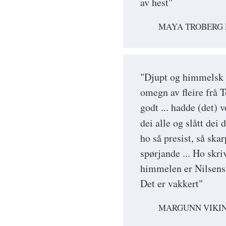
av hest"
MAYA TROBERG 
"Djupt og himmelsk .
omegn av fleire frå 
godt ... hadde (det) 
dei alle og slått dei
ho så presist, så ska
spørjande ... Ho skriv
himmelen er Nilsens e
Det er vakkert"
MARGUNN VIKIN