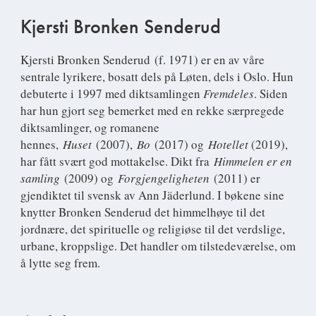
Kjersti Bronken Senderud
Kjersti Bronken Senderud
(f. 1971) er en av våre
sentrale lyrikere, bosatt dels på Løten, dels i Oslo. Hun
debuterte i 1997 med diktsamlingen
Fremdeles
. Siden
har hun gjort seg bemerket med en rekke særpregede
diktsamlinger, og romanene
hennes,
Huset
(2007),
Bo
(2017) og
Hotellet
(2019),
har fått svært god mottakelse. Dikt fra
Himmelen er en
samling
(2009) og
Forgjengeligheten
(2011) er
gjendiktet til svensk av Ann Jäderlund. I bøkene sine
knytter Bronken Senderud det himmelhøye til det
jordnære, det spirituelle og religiøse til det verdslige,
urbane, kroppslige. Det handler om tilstedeværelse, om
å lytte seg frem.