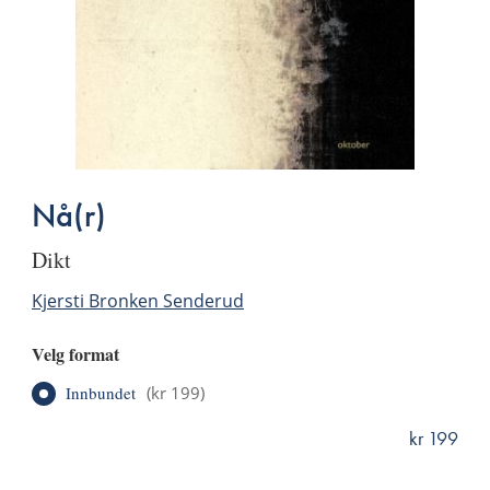
Nå(r)
dikt
Kjersti Bronken Senderud
Velg format
Innbundet
(
kr 199
)
kr 199
ISBN
9788270948369