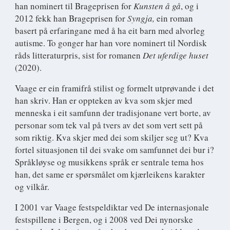
han nominert til Brageprisen for
Kunsten å gå
, og i
2012 fekk han Brageprisen for
Syngja,
ein roman
basert på erfaringane med å ha eit barn med alvorleg
autisme. To gonger har han vore nominert til Nordisk
råds litteraturpris, sist for romanen
Det uferdige huset
(2020).
Vaage er ein framifrå stilist og formelt utprøvande i det
han skriv. Han er oppteken av kva som skjer med
menneska i eit samfunn der tradisjonane vert borte, av
personar som tek val på tvers av det som vert sett på
som riktig. Kva skjer med dei som skiljer seg ut? Kva
fortel situasjonen til dei svake om samfunnet dei bur i?
Språkløyse og musikkens språk er sentrale tema hos
han, det same er spørsmålet om kjærleikens karakter
og vilkår.
I 2001 var Vaage festspeldiktar ved De internasjonale
festspillene i Bergen, og i 2008 ved Dei nynorske