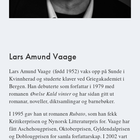
Lars Amund Vaage
Lars Amund Vaage
(fødd 1952) vaks opp på Sunde i
Kvinnherad og studerte klaver ved Griegakademiet i
Bergen. Han debuterte som forfattar i 1979 med
romanen
Øvelse Kald vinter
og har sidan gitt ut
romanar, noveller, diktsamlingar og barnebøker.
I 1995 gav han ut romanen
Rubato
, som han fekk
Kritikerprisen og Nynorsk Litteraturpris for. Vaage har
fått Aschehougprisen, Oktoberprisen, Gyldendalprisen
og Doblougprisen for samla forfattarskap. I 2002 vart