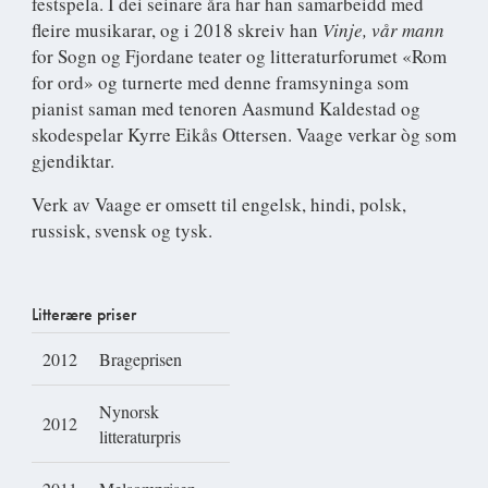
festspela. I dei seinare åra har han samarbeidd med
fleire musikarar, og i 2018 skreiv han
Vinje, vår mann
for Sogn og Fjordane teater og litteraturforumet «Rom
for ord» og turnerte med denne framsyninga som
pianist saman med tenoren Aasmund Kaldestad og
skodespelar Kyrre Eikås Ottersen. Vaage verkar òg som
gjendiktar.
Verk av Vaage er omsett til engelsk, hindi, polsk,
russisk, svensk og tysk.
Litterære priser
2012
Brageprisen
Nynorsk
2012
litteraturpris