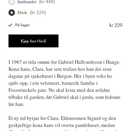
Innbundet
(
kr 449
)
Ebok
(
kr 229
)
kr 229
På lager
ISBN
9788249527298
Antall
Kjøp hos Norli
I 1967 er tida omme for Gabriel Hallvardsson i Hauge.
Kona hans, Clara, har sete trufast hos han dei siste
dagane på sjukehuset i Bergen. Her i byen voks ho
sjølv opp, i ein velsituert, barnerik familie i
Fosswinckels gate. No skal kista med den avlidne
tilbake til garden, før Gabriel skal i jorda, som fedrane
før han.
Ei ny tid byrjar for Clara. Eldstesonen Sigurd og den
geskjeftige kona hans vil overta gamlehuset, medan