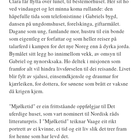
Clara får flytta over tunet, til bestemorhuset. Her sit ho
ved vindauget og let minna koma rullande: den
håpefulle tida som telefonistinne i Gabriels bygd,
dansen på ungdomshuset, forelskinga, giftarmålet.
Dagane som ung, famlande mor, hustru til ein bonde
som eigentleg er forfattar og som heller reiser på
talarferd i kampen for det nye Noreg enn å dyrka jorda.
Bymålet sitt legg ho innimellom vekk, av omsyn til
Gabriel og nynorsksaka. Ho deltek i misjonen som
framfor alt vil hindra livsførselen til dei reisande. Livet
blir fylt av sjalusi, einsemdkjensle og draumar for
kjærleiken, for dottera, for sønene som brått er vaksne
då krigen kjem.
"Mjølketid" er ein frittståande oppfølgjar til Det
uferdige huset, som vart nominert til Nordisk råds
litteraturpris. I "Mjølketid" teiknar Vaage eit rikt
portrett av ei kvinne, ei tid og eit liv slik det trer fram
for henne som har levd det.