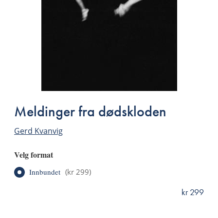
Meldinger fra dødskloden
Gerd Kvanvig
Velg format
Innbundet
(
kr 299
)
kr 299
ISBN
9788249507252