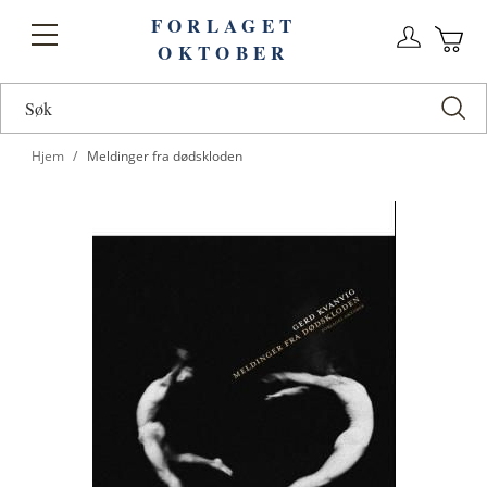
FORLAGET
Logg
Toggle
OKTOBER
n
Ha
Nav
Hjem
Meldinger fra dødskloden