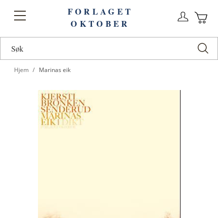
FORLAGET
Logg
Toggle
OKTOBER
n
Ha
Nav
Hjem
Marinas eik