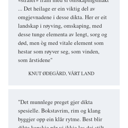
... Det heilage er ein viktig del av
omgjevnadene i desse dikta. Her er eit
landskap i røyving, omskaping, med
desse tunge elementa av lengt, sorg og
død, men òg med vitale element som
hestar som røyver seg, som vinden,
som årstidene"
KNUT ØDEGÅRD, VÅRT LAND
"Det munnlege preget gjer dikta
spesielle. Bokstavrim, rim og klang
byggjer opp ein klår rytme. Best blir
dikta kanskje når vi ikkje les dei stilt