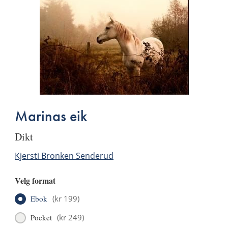
Marinas eik
dikt
Kjersti Bronken Senderud
Velg format
Ebok
(
kr 199
)
Pocket
(
kr 249
)