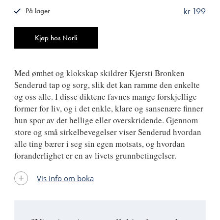
kr 199
På lager
ISBN
9788249513345
Antall
Kjøp hos Norli
Med ømhet og klokskap skildrer Kjersti Bronken
Senderud tap og sorg, slik det kan ramme den enkelte
og oss alle. I disse diktene favnes mange forskjellige
former for liv, og i det enkle, klare og sansenære finner
hun spor av det hellige eller overskridende. Gjennom
store og små sirkelbevegelser viser Senderud hvordan
alle ting bærer i seg sin egen motsats, og hvordan
foranderlighet er en av livets grunnbetingelser.
Vis info om boka