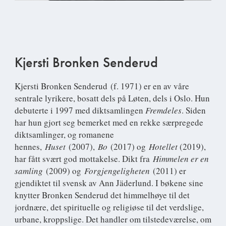
Kjersti Bronken Senderud
Kjersti Bronken Senderud
(f. 1971) er en av våre
sentrale lyrikere, bosatt dels på Løten, dels i Oslo. Hun
debuterte i 1997 med diktsamlingen
Fremdeles
. Siden
har hun gjort seg bemerket med en rekke særpregede
diktsamlinger, og romanene
hennes,
Huset
(2007),
Bo
(2017) og
Hotellet
(2019),
har fått svært god mottakelse. Dikt fra
Himmelen er en
samling
(2009) og
Forgjengeligheten
(2011) er
gjendiktet til svensk av Ann Jäderlund. I bøkene sine
knytter Bronken Senderud det himmelhøye til det
jordnære, det spirituelle og religiøse til det verdslige,
urbane, kroppslige. Det handler om tilstedeværelse, om