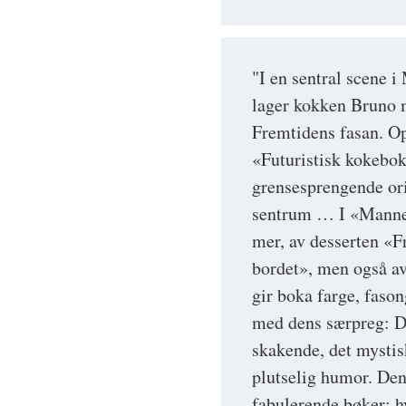
"I en sentral scene 
lager kokken Bruno m
Fremtidens fasan. Op
«Futuristisk kokebo
grensesprengende ori
sentrum … I «Mannen 
mer, av desserten «F
bordet», men også av
gir boka farge, faso
med dens særpreg: De
skakende, det mystisk
plutselig humor. Den 
fabulerende bøker: h