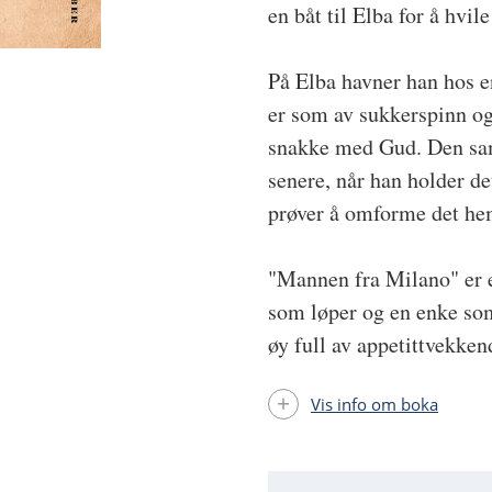
en båt til Elba for å hvile
På Elba havner han hos e
er som av sukkerspinn o
snakke med Gud. Den sam
senere, når han holder d
prøver å omforme det hem
"Mannen fra Milano" er 
som løper og en enke som
øy full av appetittvekke
Vis info om boka