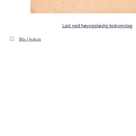
Last ned høyoppløslig bokomslag
Bla
Bla i boken
i
boken