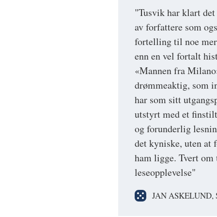
"Tusvik har klart det
av forfattere som ogs
fortelling til noe me
enn en vel fortalt h
«Mannen fra Milano»
drømmeaktig, som inn
har som sitt utgangs
utstyrt med et finst
og forunderlig lesnin
det kyniske, uten at 
ham ligge. Tvert om
leseopplevelse"
JAN ASKELUND,