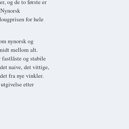
r, og de to første er
, Nynorsk
lougprisen for hele
lom nynorsk og
midt mellom alt.
fastlåste og stabile
et naive, det vittige,
det fra nye vinkler.
 utgivelse etter