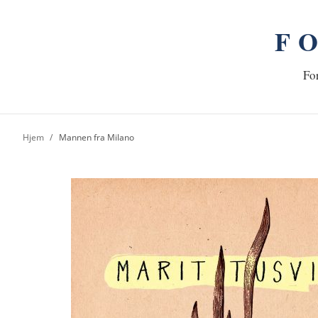
F
n
Hj
For
Hjem
Mannen fra Milano