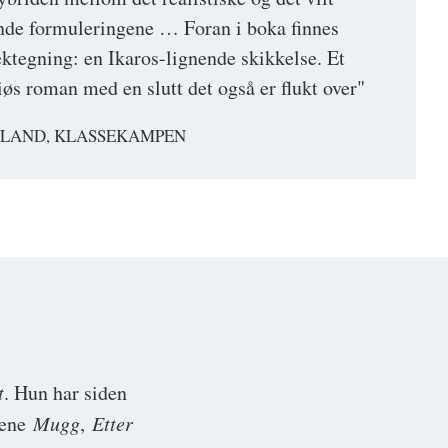
fende formuleringene … Foran i boka finnes
ektegning: en Ikaros-lignende skikkelse. Et
iøs roman med en slutt det også er flukt over"
RLAND, KLASSEKAMPEN
t
. Hun har siden
llene
Mugg
,
Etter