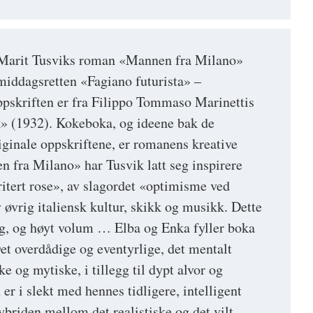
i Marit Tusviks roman «Mannen fra Milano»
iddagsretten «Fagiano futurista» –
pskriften er fra Filippo Tommaso Marinettis
k» (1932). Kokeboka, og ideene bak de
ginale oppskriftene, er romanens kreative
fra Milano» har Tusvik latt seg inspirere
ritert rose», av slagordet «optimisme ved
 øvrig italiensk kultur, skikk og musikk. Dette
ng, og høyt volum … Elba og Enka fyller boka
t overdådige og eventyrlige, det mentalt
e og mytiske, i tillegg til dypt alvor og
er i slekt med hennes tidligere, intelligent
ybriden mellom det realistiske og det vilt