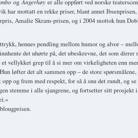
hambo
og
Angerhøy
er alle oppført ved norske teaterscene
vik har mottatt en rekke priser, blant annet Ibsenprisen
turpris, Amalie Skram-prisen, og i 2004 mottok hun Dob
ttrykk, hennes pendling mellom humor og alvor – mel
nnhente det uhørte på, det ubeskrevne, det som dirrer 
et vellykket grep til å si mer om virkeligheten enn mer 
 Hun løfter det alt sammen opp – de store spørsmålene, d
t opp og frem med respekt, for så å snu det rundt, og se 
en stemme i alle sjangrene, og fortsetter sitt prosjekt i
ei.»
oblougprisen.