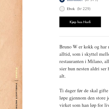
Ebok
(
kr 229
)
Antall
Kjøp hos Norli
Bruno W er kokk og har n
alltid, som i skyttel me
restauranten i Milano, al
sier hun nesten aldri se
alt.
Ti dager før de skal gift
løpe gjennom den store j
virket som han løp for li