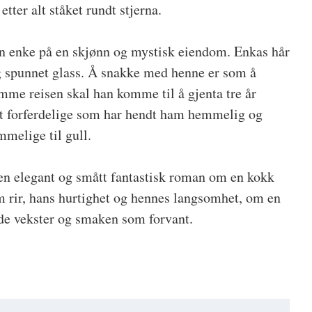
 etter alt ståket rundt stjerna.
n enke på en skjønn og mystisk eiendom. Enkas hår
g spunnet glass. Å snakke med henne er som å
me reisen skal han komme til å gjenta tre år
et forferdelige som har hendt ham hemmelig og
melige til gull.
en elegant og smått fantastisk roman om en kokk
 rir, hans hurtighet og hennes langsomhet, om en
nde vekster og smaken som forvant.