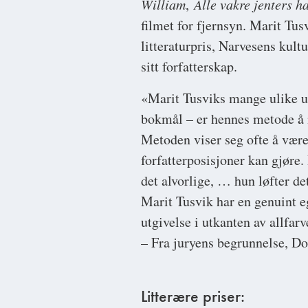
William
,
Alle vakre jenters 
filmet for fjernsyn. Marit Tus
litteraturpris, Narvesens kul
sitt forfatterskap.
«Marit Tusviks mange ulike u
bokmål – er hennes metode å i
Metoden viser seg ofte å være 
forfatterposisjoner kan gjøre.
det alvorlige, … hun løfter de
Marit Tusvik har en genuint eg
utgivelse i utkanten av allfarv
– Fra juryens begrunnelse, D
Litterære priser: