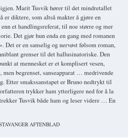
 igjen. Marit Tusvik hører til det mindretallet
å er diktere, som altså makter å gjøre en
r enn et handlingsreferat, til noe større og mer
istorie. Det gjør hun enda en gang med romanen
. Det er en sanselig og nervøst følsom roman,
iblant grenser til det hallusinatoriske. Den
punkt at mennesket er et komplisert vesen,
ilt, men begrenset, sanseapparat … medrivende
g. Etter smakssanstapet er Bruno nedtrykt til
forfatteren trykker ham ytterligere ned for å la
 trekker Tusvik både ham og leser videre … En
 STAVANGER AFTENBLAD