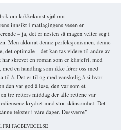
i bok om kokkekunst sjøl om
rens innsikt i matlagingens vesen er
rende – ja, det er nesten så magen velter seg i
gen. Men akkurat denne perfeksjonismen, denne
te, det optimale – det kan tas videre til andre av
k har skrevet en roman som er klisjefri, med
, med en handling som ikke fører oss med
a til å. Det er til og med vanskelig å si hvor
en den var god å lese, den var som et
n tre retters middag der alle rettene var
grediensene krydret med stor skånsomhet. Det
sånne tekster i våre dager. Dessverre"
E, FRI FAGBEVEGELSE