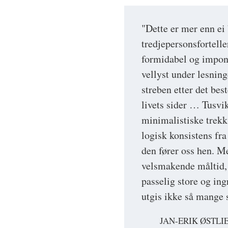
"Dette er mer enn e
tredjepersonsfortelle
formidabel og impone
vellyst under lesnin
streben etter det bes
livets sider … Tusvi
minimalistiske trekk
logisk konsistens fra 
den fører oss hen. M
velsmakende måltid, e
passelig store og in
utgis ikke så mange 
JAN-ERIK ØSTLI