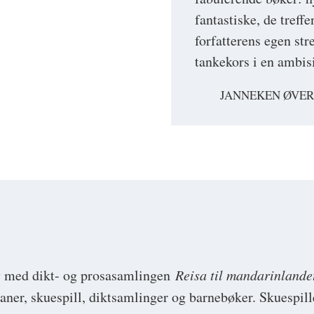
fantastiske, de tref
forfatterens egen str
tankekors i en ambis
JANNEKEN ØVE
9 med dikt- og prosasamlingen
Reisa til mandarinlande
omaner, skuespill, diktsamlinger og barnebøker. Skuespi