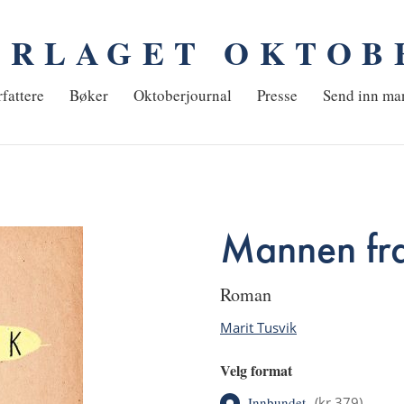
ORLAGET OKTOB
em
fattere
Bøker
Oktoberjournal
Presse
Send inn ma
Mannen fr
roman
Marit Tusvik
Velg format
Innbundet
(
kr 379
)