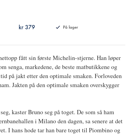
kr 379
På lager
ISBN
9788249519682
ettopp fått sin første Michelin-stjerne. Han løper
llom senga, markedene, de beste matbutikkene og
ltid på jakt etter den optimale smaken. Forloveden
r ham. Jakten på den optimale smaken overskygger
e seg, kaster Bruno seg på toget. De som så ham
ernbanehallen i Milano den dagen, sa senere at det
vet. I hans hode tar han bare toget til Piombino og