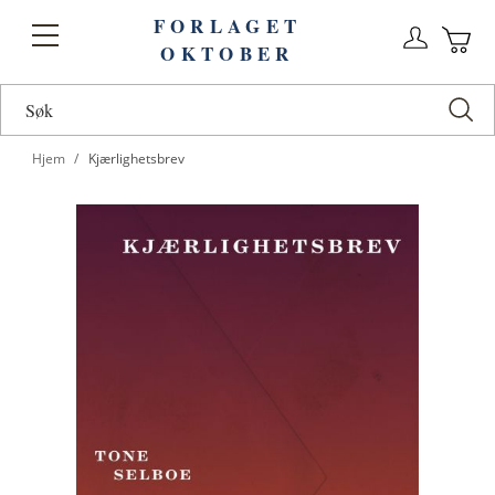
FORLAGET
Logg
Toggle
OKTOBER
n
Ha
Nav
Hjem
Kjærlighetsbrev