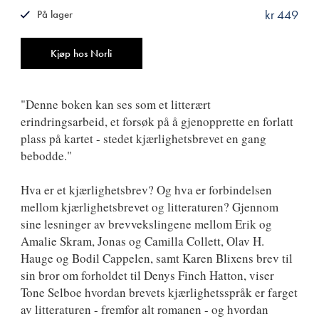
kr 449
På lager
ISBN
9788249526376
Antall
Kjøp hos Norli
"Denne boken kan ses som et litterært
erindringsarbeid, et forsøk på å gjenopprette en forlatt
plass på kartet - stedet kjærlighetsbrevet en gang
bebodde."
Hva er et kjærlighetsbrev? Og hva er forbindelsen
mellom kjærlighetsbrevet og litteraturen? Gjennom
sine lesninger av brevvekslingene mellom Erik og
Amalie Skram, Jonas og Camilla Collett, Olav H.
Hauge og Bodil Cappelen, samt Karen Blixens brev til
sin bror om forholdet til Denys Finch Hatton, viser
Tone Selboe hvordan brevets kjærlighetsspråk er farget
av litteraturen - fremfor alt romanen - og hvordan