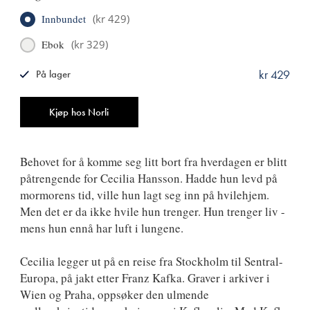
Innbundet
(
kr 429
)
Ebok
(
kr 329
)
kr 429
På lager
ISBN
9788249529445
Antall
Kjøp hos Norli
Behovet for å komme seg litt bort fra hverdagen er blitt
påtrengende for Cecilia Hansson. Hadde hun levd på
mormorens tid, ville hun lagt seg inn på hvilehjem.
Men det er da ikke hvile hun trenger. Hun trenger liv -
mens hun ennå har luft i lungene.
Cecilia legger ut på en reise fra Stockholm til Sentral-
Europa, på jakt etter Franz Kafka. Graver i arkiver i
Wien og Praha, oppsøker den ulmende