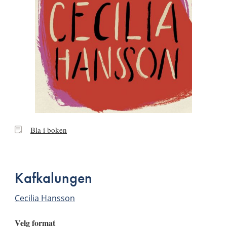
Bla
Bla i boken
i
boken
Kafkalungen
Cecilia Hansson
Velg format