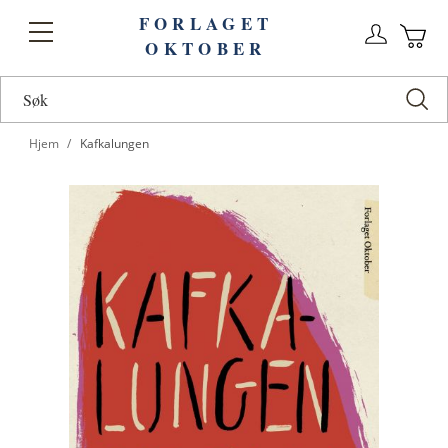
FORLAGET
Logg
Toggle
OKTOBER
n
Ha
Nav
Hjem
Kafkalungen