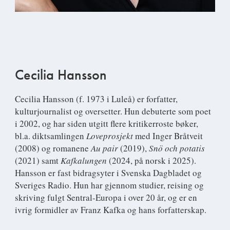
Cecilia Hansson
Cecilia Hansson
(f. 1973 i Luleå) er forfatter,
kulturjournalist og oversetter. Hun debuterte som poet
i 2002, og har siden utgitt flere kritikerroste bøker,
bl.a. diktsamlingen
Loveprosjekt
med Inger Bråtveit
(2008) og romanene
Au pair
(2019),
Snö och potatis
(2021) samt
Kafkalungen
(2024, på norsk i 2025).
Hansson er fast bidragsyter i Svenska Dagbladet og
Sveriges Radio. Hun har gjennom studier, reising og
skriving fulgt Sentral-Europa i over 20 år, og er en
ivrig formidler av Franz Kafka og hans forfatterskap.