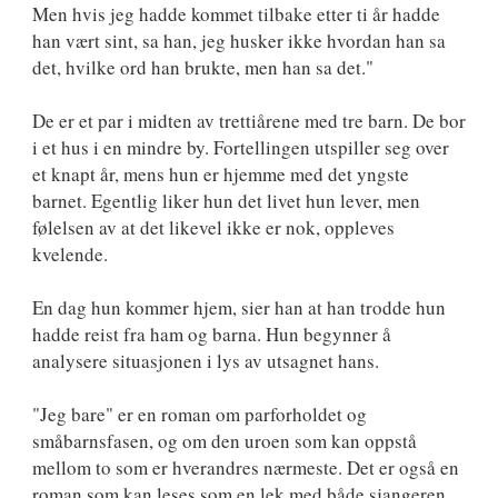
Men hvis jeg hadde kommet tilbake etter ti år hadde
han vært sint, sa han, jeg husker ikke hvordan han sa
det, hvilke ord han brukte, men han sa det."
De er et par i midten av trettiårene med tre barn. De bor
i et hus i en mindre by. Fortellingen utspiller seg over
et knapt år, mens hun er hjemme med det yngste
barnet. Egentlig liker hun det livet hun lever, men
følelsen av at det likevel ikke er nok, oppleves
kvelende.
En dag hun kommer hjem, sier han at han trodde hun
hadde reist fra ham og barna. Hun begynner å
analysere situasjonen i lys av utsagnet hans.
"Jeg bare" er en roman om parforholdet og
småbarnsfasen, og om den uroen som kan oppstå
mellom to som er hverandres nærmeste. Det er også en
roman som kan leses som en lek med både sjangeren