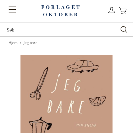
FORLAGET
Logg
Toggle
OKTOBER
n
Ha
Nav
Hjem
Jeg bare