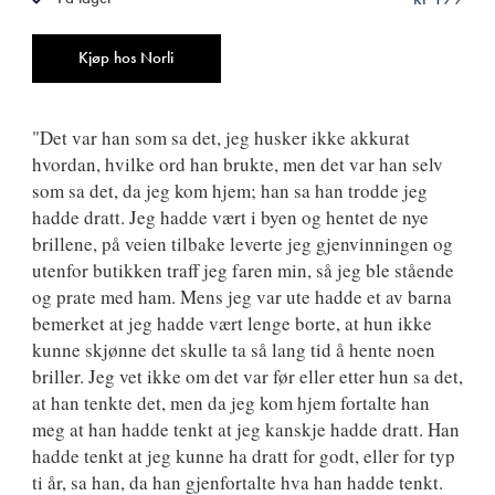
ISBN
9788249524273
Antall
Kjøp hos Norli
"Det var han som sa det, jeg husker ikke akkurat
hvordan, hvilke ord han brukte, men det var han selv
som sa det, da jeg kom hjem; han sa han trodde jeg
hadde dratt. Jeg hadde vært i byen og hentet de nye
brillene, på veien tilbake leverte jeg gjenvinningen og
utenfor butikken traff jeg faren min, så jeg ble stående
og prate med ham. Mens jeg var ute hadde et av barna
bemerket at jeg hadde vært lenge borte, at hun ikke
kunne skjønne det skulle ta så lang tid å hente noen
briller. Jeg vet ikke om det var før eller etter hun sa det,
at han tenkte det, men da jeg kom hjem fortalte han
meg at han hadde tenkt at jeg kanskje hadde dratt. Han
hadde tenkt at jeg kunne ha dratt for godt, eller for typ
ti år, sa han, da han gjenfortalte hva han hadde tenkt.