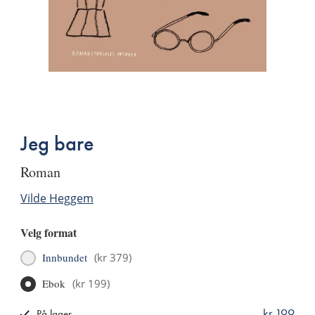
Bla
i
boken
Jeg bare
roman
Vilde Heggem
Velg format
Innbundet
(
kr 379
)
Ebok
(
kr 199
)
kr 199
På lager