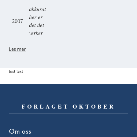
akkurat
her er
2007
det det
verker
Les mer
test test
FORLAGET OKTOBER
Om oss