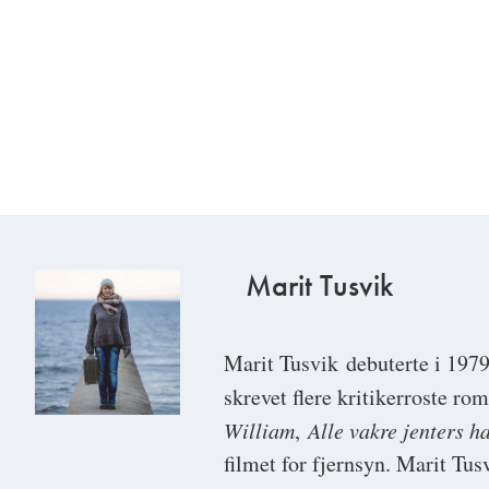
Marit Tusvik
Marit Tusvik
debuterte i 197
skrevet flere kritikerroste r
William
,
Alle vakre jenters 
filmet for fjernsyn. Marit Tus