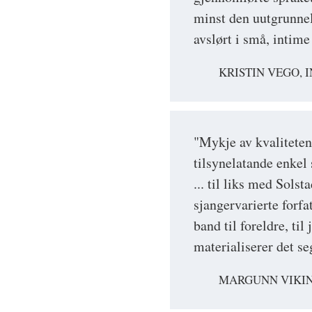
minst den uutgrunne
avslørt i små, intime
KRISTIN VEGO,
"Mykje av kvaliteten 
tilsynelatande enkel 
... til liks med Solst
sjangervarierte forfa
band til foreldre, ti
materialiserer det seg
MARGUNN VIKI