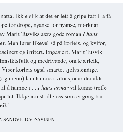
atta. Ikkje slik at det er lett å gripe fatt i, å få
pe for drope, nyanse for nyanse, mørknar
n av Marit Tusviks særs gode roman
I hans
er. Men lurer likevel så på korleis, og kvifor,
Fascinert og irritert. Engasjert. Marit Tusvik
 Innsiktsfullt og medrivande, om kjærleik,
 Viser korleis også smarte, sjølvstendige,
og menn) kan hamne i situasjonar dei aldri
il å hamne i ...
I hans armar
vil kunne treffe
hjartet. Ikkje minst alle oss som ei gong har
leik"
A SANDVE, DAGSAVISEN