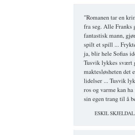
"Romanen tar en krim
fra seg. Alle Franks 
fantastisk mann, gjør
spilt et spill ... Fry
ja, blir hele Sofias id
Tusvik lykkes svært 
maktesløsheten det 
lidelser ... Tusvik l
ros og varme kan ha 
sin egen trang til å b
ESKIL SKJELDAL