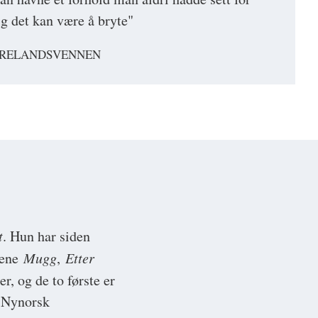
ig det kan være å bryte"
DRELANDSVENNEN
t
. Hun har siden
llene
Mugg
,
Etter
r, og de to første er
, Nynorsk