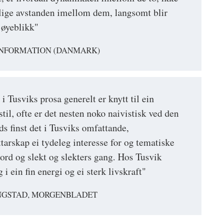
lige avstanden imellom dem, langsomt blir
 øyeblikk"
 INFORMATION (DANMARK)
i Tusviks prosa generelt er knytt til ein
stil, ofte er det nesten noko naivistisk ved den
ads finst det i Tusviks omfattande,
ttarskap ei tydeleg interesse for og tematiske
l jord og slekt og slekters gang. Hos Tusvik
 i ein fin energi og ei sterk livskraft"
NGSTAD, MORGENBLADET