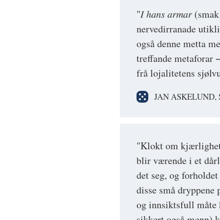
"
I hans armar
(smak p
nervedirranade utikl
også denne metta med 
treffande metaforar
frå lojalitetens sjøl
JAN ASKELUND,
"Klokt om kjærlighet
blir værende i et dår
det seg, og forholdet
disse små dryppene p
og innsiktsfull måte
sikkert også menn) k