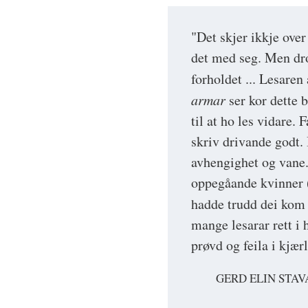
"Det skjer ikkje over n
det med seg. Men dro
forholdet ... Lesare
armar
ser kor dette b
til at ho les vidare. 
skriv drivande godt.
avhengighet og vane.
oppegåande kvinner (
hadde trudd dei kom t
mange lesarar rett i 
prøvd og feila i kjær
GERD ELIN STAV