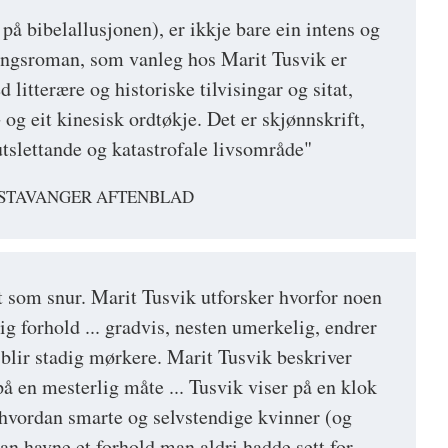
å bibelallusjonen), er ikkje bare ein intens og
ingsroman, som vanleg hos Marit Tusvik er
litterære og historiske tilvisingar og sitat,
–
og eit kinesisk ordtøkje. Det er skjønnskrift,
vutslettande og katastrofale livsområde"
 STAVANGER AFTENBLAD
 som snur. Marit Tusvik utforsker hvorfor noen
lig forhold ... gradvis, nesten umerkelig, endrer
 blir stadig mørkere. Marit Tusvik beskriver
å en mesterlig måte ... Tusvik viser på en klok
 hvordan smarte og selvstendige kvinner (og
an havne et forhold man aldri hadde sett for