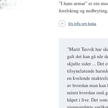
"I hans armar" er ein me
forelsking og nedbryting,
Vis info om boka
"Marit Tusvik har sk
galt det kan gå når d
skjulte sider ... De
tilsynelatende harmlø
en kvelende maktrela
av hvordan man kan bl
minst hvordan små g
håpet i live. Det som
gjennomførte språke