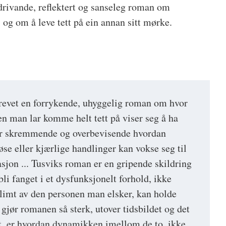
drivande, reflektert og sanseleg roman om
 og om å leve tett på ein annan sitt mørke.
revet en forrykende, uhyggelig roman om hvor
en man lar komme helt tett på viser seg å ha
t er skremmende og overbevisende hvordan
se eller kjærlige handlinger kan vokse seg til
sjon ... Tusviks roman er en gripende skildring
i fanget i et dysfunksjonelt forhold, ikke
limt av den personen man elsker, kan holde
 gjør romanen så sterk, utover tidsbildet og det
t, er hvordan dynamikken imellom de to, ikke