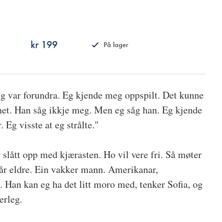
kr 199
På lager
ISBN
9788249518784
g var forundra. Eg kjende meg oppspilt. Det kunne
net. Han såg ikkje meg. Men eg såg han. Eg kjende
 Eg visste at eg strålte."
r slått opp med kjærasten. Ho vil vere fri. Så møter
år eldre. Ein vakker mann. Amerikanar,
ll. Han kan eg ha det litt moro med, tenker Sofia, og
erleg.