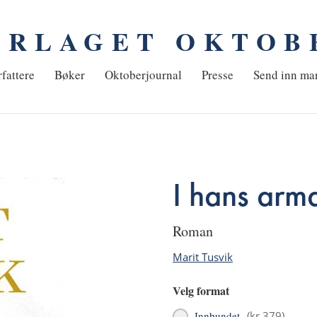
ORLAGET OKTOB
em
fattere
Bøker
Oktoberjournal
Presse
Send inn ma
I hans arm
roman
Marit Tusvik
Velg format
Innbundet
(
kr 379
)