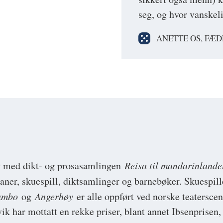
seg, og hvor vanskel
ANETTE OS, FÆ
9 med dikt- og prosasamlingen
Reisa til mandarinlande
omaner, skuespill, diktsamlinger og barnebøker. Skuespi
hambo
og
Angerhøy
er alle oppført ved norske teaterscene
vik har mottatt en rekke priser, blant annet Ibsenprisen