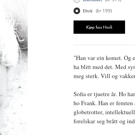
Ebok
(
kr 199
)
Antall
Kjøp hos Norli
"Han var ein komet. Og e
ha blitt med det. Med sy
meg sterk. Vill og vakker.
Sofia er tjuetre år. Ho ha
ho Frank. Han er femten 
globetrotter, intellektue
forelskar seg brått og ind