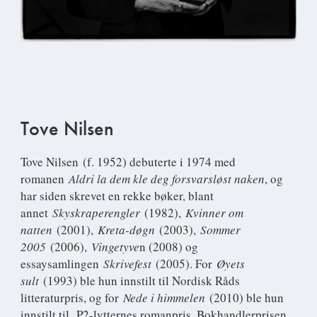
Tove Nilsen
Tove Nilsen
(f. 1952) debuterte i 1974 med
romanen
Aldri la dem kle deg forsvarsløst naken
, og
har siden skrevet en rekke bøker, blant
annet
Skyskraperengler
(1982),
Kvinner om
natten
(2001),
Kreta-døgn
(2003),
Sommer
2005
(2006),
Vingetyve
n (2008) og
essaysamlingen
Skrivefest
(2005). For
Øyets
sult
(1993) ble hun innstilt til Nordisk Råds
litteraturpris, og for
Nede i himmelen
(2010) ble hun
innstilt til P2-lytternes romanpris, Bokhandlerprisen