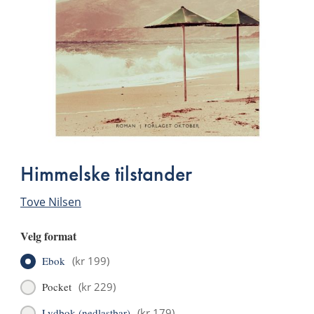
Himmelske tilstander
Tove Nilsen
Velg format
Ebok
(
kr 199
)
Pocket
(
kr 229
)
Lydbok (nedlastbar)
(
kr 179
)