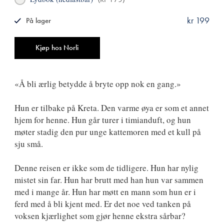
kr 199
På lager
ISBN
9788249518807
Antall
Kjøp hos Norli
«Å bli ærlig betydde å bryte opp nok en gang.»
Hun er tilbake på Kreta. Den varme øya er som et annet
hjem for henne. Hun går turer i timianduft, og hun
møter stadig den pur unge kattemoren med et kull på
sju små.
Denne reisen er ikke som de tidligere. Hun har nylig
mistet sin far. Hun har brutt med han hun var sammen
med i mange år. Hun har møtt en mann som hun er i
ferd med å bli kjent med. Er det noe ved tanken på
voksen kjærlighet som gjør henne ekstra sårbar?