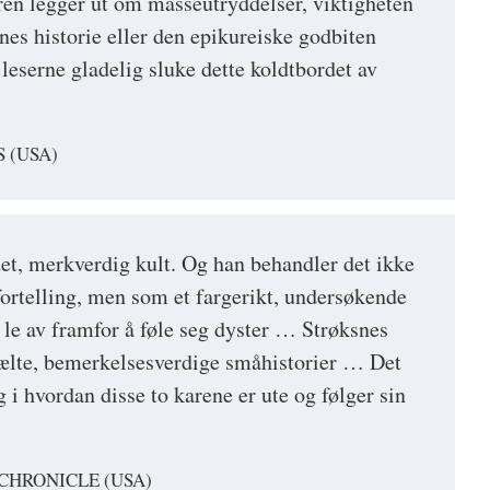
ren legger ut om masseutryddelser, viktigheten
nes historie eller den epikureiske godbiten
 leserne gladelig sluke dette koldtbordet av
 (USA)
et, merkverdig kult. Og han behandler det ikke
ortelling, men som et fargerikt, undersøkende
le av framfor å føle seg dyster … Strøksnes
mælte, bemerkelsesverdige småhistorier … Det
ng i hvordan disse to karene er ute og følger sin
CHRONICLE (USA)