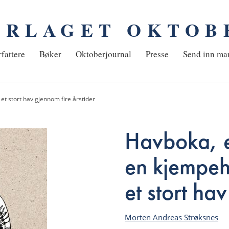
ORLAGET OKTOB
em
fattere
Bøker
Oktoberjournal
Presse
Send inn ma
t stort hav gjennom fire årstider
Havboka, e
en kjempeh
et stort ha
Morten Andreas Strøksnes