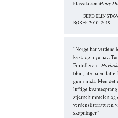
klassikeren
Moby Di
GERD ELIN STAV
BØKER 2010–2019
"Norge har verdens l
kyst, og mye hav. Te
Fortelleren i
Havbok
blod, ute på en latt
gummibåt. Men det er
luftige kvantesprang 
stjernehimmelen og d
verdenslitteraturen v
skapninger"