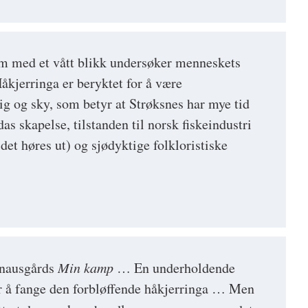
m med et vått blikk undersøker menneskets
åkjerringa er beryktet for å være
ig og sky, som betyr at Strøksnes har mye tid
das skapelse, tilstanden til norsk fiskeindustri
det høres ut) og sjødyktige folkloristiske
nausgårds
Min kamp
… En underholdende
r å fange den forbløffende håkjerringa … Men