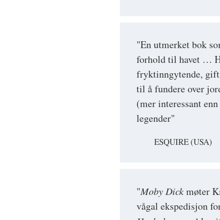
"En utmerket bok so
forhold til havet … H
fryktinngytende, gift
til å fundere over jor
(mer interessant enn 
legender"
ESQUIRE (USA)
"
Moby Dick
møter K
vågal ekspedisjon fo