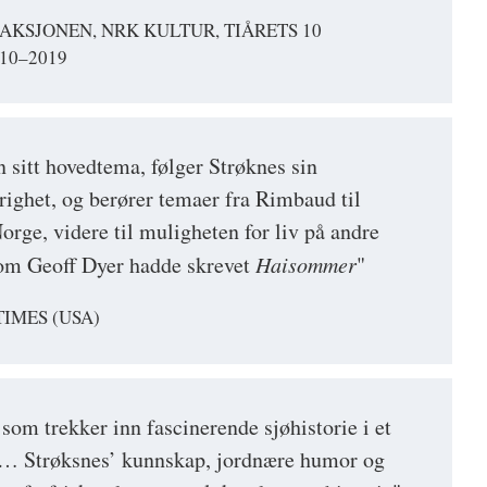
KSJONEN, NRK KULTUR, TIÅRETS 10
10–2019
n sitt hovedtema, følger Strøknes sin
righet, og berører temaer fra Rimbaud til
Norge, videre til muligheten for liv på andre
 om Geoff Dyer hadde skrevet
Haisommer
"
IMES (USA)
r som trekker inn fascinerende sjøhistorie i et
 … Strøksnes’ kunnskap, jordnære humor og