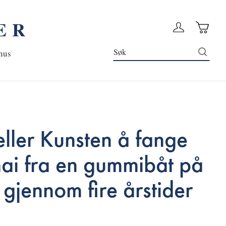
ER
Handleku
Logg in
Søk
nus
ller Kunsten å fange
ai fra en gummibåt på
v gjennom fire årstider