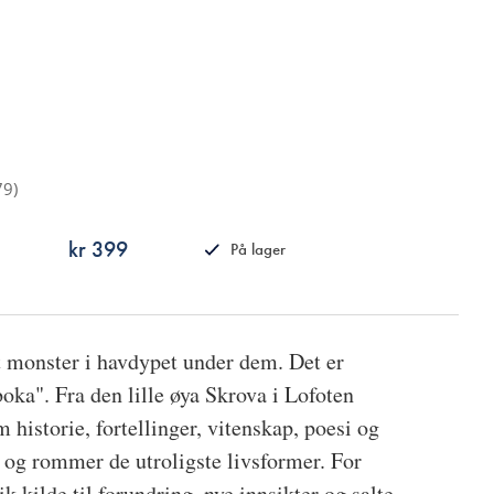
79
)
kr 399
På lager
ISBN
9788249515691
Et monster i havdypet under dem. Det er
oka". Fra den lille øya Skrova i Lofoten
historie, fortellinger, vitenskap, poesi og
 og rommer de utroligste livsformer. For
rik kilde til forundring, nye innsikter og salte