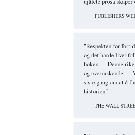
ujålete prosa skaper
PUBLISHERS WEE
"Respekten for forti
og det harde livet f
boken … Denne rike o
og overraskende … M
siste gang om at å fa
historien"
THE WALL STREE