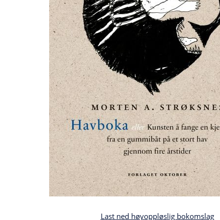
Last ned høyoppløslig bokomslag