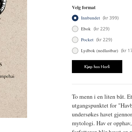
Velg format
Innbundet
(
kr 399
)
Ebok
(
kr 229
)
Pocket
(
kr 229
)
Lydbok (nedlastbar)
(
kr 1
Antall
Kjøp hos Norli
To menn i en liten båt. 
utgangspunktet for "Havb
undersøkes havet gjennom 
mytologi. Hav er opphav,
forfatteren blir havet en 