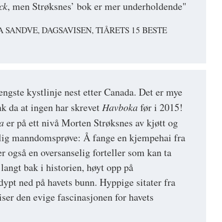
ck
, men Strøksnes’ bok er mer underholdende"
A SANDVE, DAGSAVISEN, TIÅRETS 15 BESTE
engste kystlinje nest etter Canada. Det er mye
nk da at ingen har skrevet
Havboka
før i 2015!
a
er på ett nivå Morten Strøksnes av kjøtt og
erlig manndomsprøve: Å fange en kjempehai fra
 også en oversanselig forteller som kan ta
langt bak i historien, høyt opp på
ypt ned på havets bunn. Hyppige sitater fra
iser den evige fascinasjonen for havets