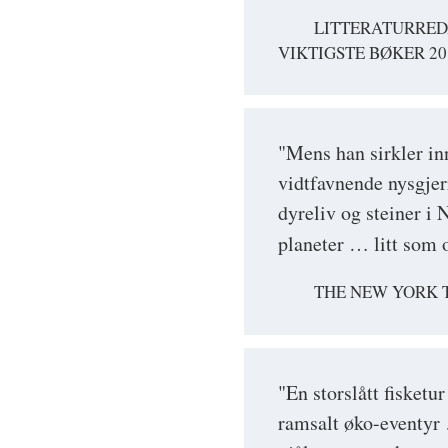
LITTERATURREDA
VIKTIGSTE BØKER 20
"Mens han sirkler in
vidtfavnende nysgjer
dyreliv og steiner i 
planeter … litt som
THE NEW YORK T
"En storslått fisketu
ramsalt øko-eventyr