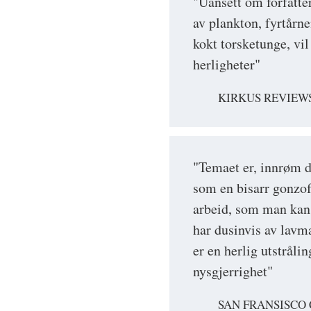
"Uansett om forfatte
av plankton, fyrtårne
kokt torsketunge, vil
herligheter"
KIRKUS REVIEWS
"Temaet er, innrøm d
som en bisarr gonzof
arbeid, som man kan 
har dusinvis av lav
er en herlig utstråli
nysgjerrighet"
SAN FRANSISCO 