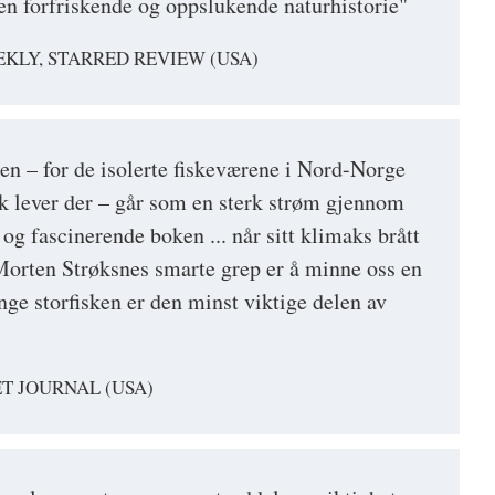
 en forfriskende og oppslukende naturhistorie"
KLY, STARRED REVIEW (USA)
den – for de isolerte fiskeværene i Nord-Norge
olk lever der – går som en sterk strøm gjennom
g fascinerende boken ... når sitt klimaks brått
orten Strøksnes smarte grep er å minne oss en
nge storfisken er den minst viktige delen av
T JOURNAL (USA)