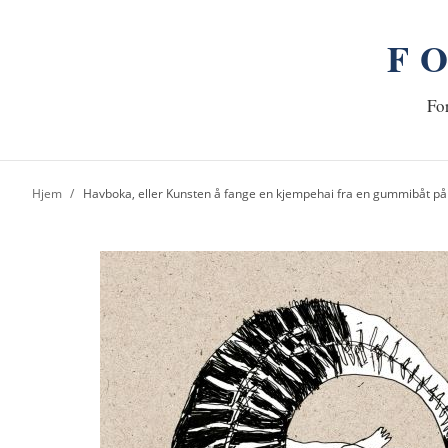
F
n
Hj
For
Hjem
Havboka, eller Kunsten å fange en kjempehai fra en gummibåt på e