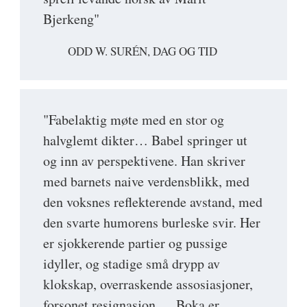
Bjerkeng"
ODD W. SURÉN, DAG OG TID
"Fabelaktig møte med en stor og
halvglemt dikter… Babel springer ut
og inn av perspektivene. Han skriver
med barnets naive verdensblikk, med
den voksnes reflekterende avstand, med
den svarte humorens burleske svir. Her
er sjokkerende partier og pussige
idyller, og stadige små drypp av
klokskap, overraskende assosiasjoner,
forsonet resignasjon … Boka er