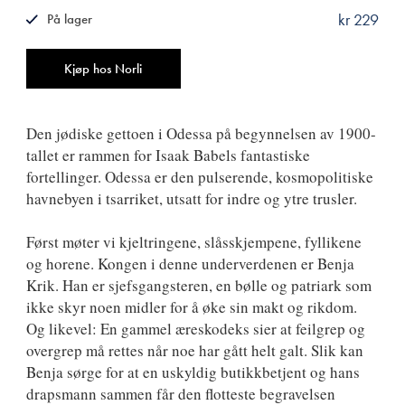
kr 229
På lager
ISBN
9788249513918
Antall
Kjøp hos Norli
Den jødiske gettoen i Odessa på begynnelsen av 1900-
tallet er rammen for Isaak Babels fantastiske
fortellinger. Odessa er den pulserende, kosmopolitiske
havnebyen i tsarriket, utsatt for indre og ytre trusler.
Først møter vi kjeltringene, slåsskjempene, fyllikene
og horene. Kongen i denne underverdenen er Benja
Krik. Han er sjefsgangsteren, en bølle og patriark som
ikke skyr noen midler for å øke sin makt og rikdom.
Og likevel: En gammel æreskodeks sier at feilgrep og
overgrep må rettes når noe har gått helt galt. Slik kan
Benja sørge for at en uskyldig butikkbetjent og hans
drapsmann sammen får den flotteste begravelsen