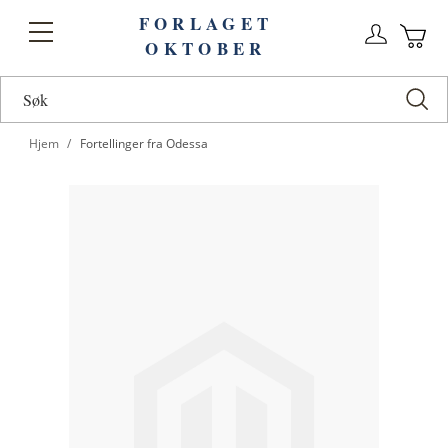
FORLAGET
Logg
Toggle
OKTOBER
n
Ha
Nav
Hjem
Fortellinger fra Odessa