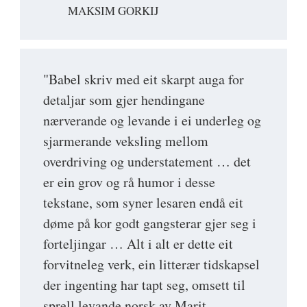
MAKSIM GORKIJ
"Babel skriv med eit skarpt auga for
detaljar som gjer hendingane
nærverande og levande i ei underleg og
sjarmerande veksling mellom
overdriving og understatement … det
er ein grov og rå humor i desse
tekstane, som syner lesaren endå eit
døme på kor godt gangsterar gjer seg i
forteljingar … Alt i alt er dette eit
forvitneleg verk, ein litterær tidskapsel
der ingenting har tapt seg, omsett til
sprell levande norsk av Marit