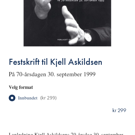
Festskrift til Kjell Askildsen
på 70-årsdagen 30. september 1999
Velg format
Innbundet
(
kr 299
)
kr 299
ISBN
9788270948703
I anledning Kjell Askildsens 70-årsdag 30. september