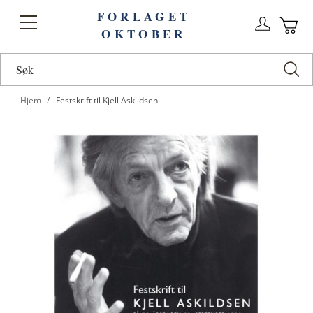
FORLAGET
Logg
Toggle
OKTOBER
n
Ha
Nav
Hjem
Festskrift til Kjell Askildsen