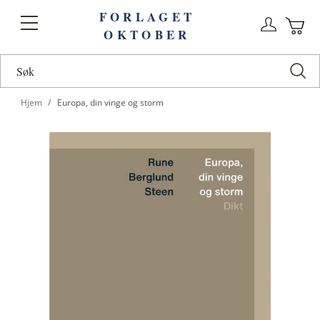
FORLAGET
Logg
Toggle
OKTOBER
n
Ha
Nav
Hjem
Europa, din vinge og storm