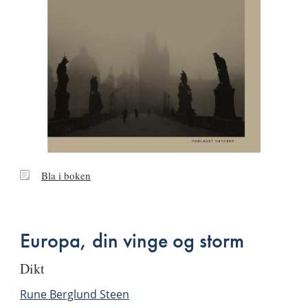
Bla
Bla i boken
i
boken
Europa, din vinge og storm
dikt
Rune Berglund Steen