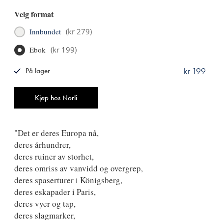
Velg format
Innbundet
(
kr 279
)
Ebok
(
kr 199
)
kr 199
På lager
ISBN
9788249522521
Antall
Kjøp hos Norli
"Det er deres Europa nå,
deres århundrer,
deres ruiner av storhet,
deres omriss av vanvidd og overgrep,
deres spaserturer i Königsberg,
deres eskapader i Paris,
deres vyer og tap,
deres slagmarker,