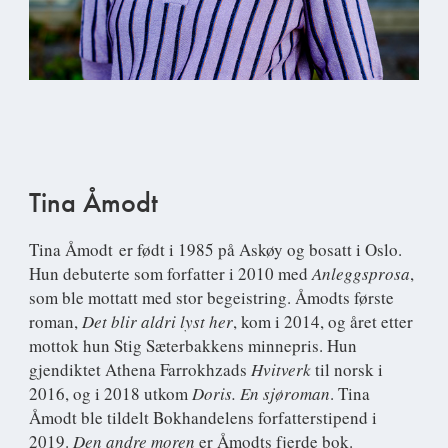
Tina Åmodt
Tina Åmodt
er født i 1985 på Askøy og bosatt i Oslo.
Hun debuterte som forfatter i 2010 med
Anleggsprosa
,
som ble mottatt med stor begeistring. Åmodts første
roman,
Det blir aldri lyst her
, kom i 2014, og året etter
mottok hun Stig Sæterbakkens minnepris. Hun
gjendiktet Athena Farrokhzads
Hvitverk
til norsk i
2016, og i 2018 utkom
Doris. En sjøroman
. Tina
Åmodt ble tildelt Bokhandelens forfatterstipend i
2019.
Den andre moren
er Åmodts fjerde bok.