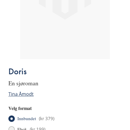
Doris
en sjøroman
Tina Åmodt
Velg format
Innbundet
(
kr 379
)
Ebok
(
kr 199
)