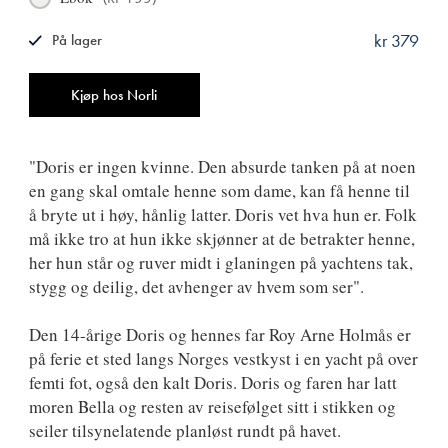
kr 379
På lager
ISBN
9788249517930
Antall
Kjøp hos Norli
"Doris er ingen kvinne. Den absurde tanken på at noen
en gang skal omtale henne som dame, kan få henne til
å bryte ut i høy, hånlig latter. Doris vet hva hun er. Folk
må ikke tro at hun ikke skjønner at de betrakter henne,
her hun står og ruver midt i glaningen på yachtens tak,
stygg og deilig, det avhenger av hvem som ser".
Den 14-årige Doris og hennes far Roy Arne Holmås er
på ferie et sted langs Norges vestkyst i en yacht på over
femti fot, også den kalt Doris. Doris og faren har latt
moren Bella og resten av reisefølget sitt i stikken og
seiler tilsynelatende planløst rundt på havet.