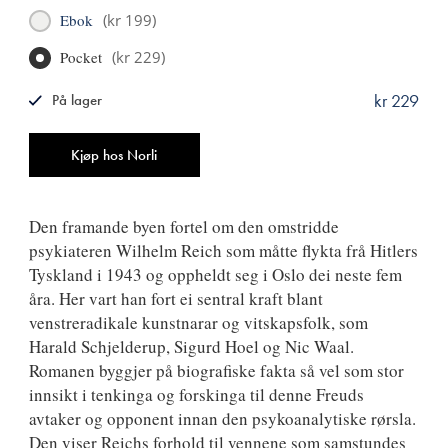
Ebok
(
kr 199
)
Pocket
(
kr 229
)
kr 229
På lager
ISBN
9788249500253
Antall
Kjøp hos Norli
Den framande byen fortel om den omstridde
psykiateren Wilhelm Reich som måtte flykta frå Hitlers
Tyskland i 1943 og oppheldt seg i Oslo dei neste fem
åra. Her vart han fort ei sentral kraft blant
venstreradikale kunstnarar og vitskapsfolk, som
Harald Schjelderup, Sigurd Hoel og Nic Waal.
Romanen byggjer på biografiske fakta så vel som stor
innsikt i tenkinga og forskinga til denne Freuds
avtaker og opponent innan den psykoanalytiske rørsla.
Den viser Reichs forhold til vennene som samstundes