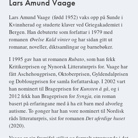
Lars Amund Vaage
Lars Amund Vaage
(fødd 1952) vaks opp på Sunde i
Kvinnherad og studerte klaver ved Griegakademiet i
Bergen. Han debuterte som forfattar i 1979 med
romanen
Øvelse Kald vinter
og har sidan gitt ut
romanar, noveller, diktsamlingar og barnebøker.
I 1995 gav han ut romanen
Rubato
, som han fekk
Kritikerprisen og Nynorsk Litteraturpris for. Vaage har
fått Aschehougprisen, Oktoberprisen, Gyldendalprisen
og Doblougprisen for samla forfattarskap. I 2002 vart
han nominert til Brageprisen for
Kunsten å gå
, og i
2012 fekk han Brageprisen for
Syngja,
ein roman
basert på erfaringane med å ha eit barn med alvorleg
autisme. To gonger har han vore nominert til Nordisk
råds litteraturpris, sist for romanen
Det uferdige huset
(2020).
Vaage er ein framifrå stilist og formelt utprøvande i det