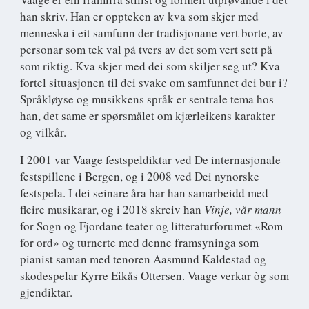
han skriv. Han er oppteken av kva som skjer med
menneska i eit samfunn der tradisjonane vert borte, av
personar som tek val på tvers av det som vert sett på
som riktig. Kva skjer med dei som skiljer seg ut? Kva
fortel situasjonen til dei svake om samfunnet dei bur i?
Språkløyse og musikkens språk er sentrale tema hos
han, det same er spørsmålet om kjærleikens karakter
og vilkår.
I 2001 var Vaage festspeldiktar ved De internasjonale
festspillene i Bergen, og i 2008 ved Dei nynorske
festspela. I dei seinare åra har han samarbeidd med
fleire musikarar, og i 2018 skreiv han
Vinje, vår mann
for Sogn og Fjordane teater og litteraturforumet «Rom
for ord» og turnerte med denne framsyninga som
pianist saman med tenoren Aasmund Kaldestad og
skodespelar Kyrre Eikås Ottersen. Vaage verkar òg som
gjendiktar.