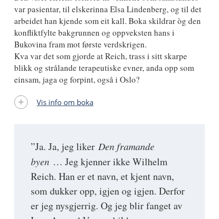
var pasientar, til elskerinna Elsa Lindenberg, og til det
arbeidet han kjende som eit kall. Boka skildrar òg den
konfliktfylte bakgrunnen og oppveksten hans i
Bukovina fram mot første verdskrigen.
Kva var det som gjorde at Reich, trass i sitt skarpe
blikk og strålande terapeutiske evner, anda opp som
einsam, jaga og forpint, også i Oslo?
Vis info om boka
”Ja. Ja, jeg liker
D
en framande
byen
… Jeg kjenner ikke Wilhelm
Reich. Han er et navn, et kjent navn,
som dukker opp, igjen og igjen. Derfor
er jeg nysgjerrig. Og jeg blir fanget av