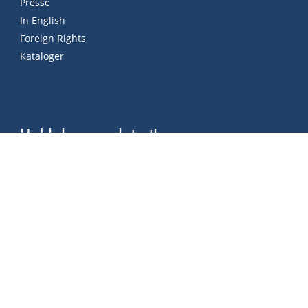
Presse
In English
Foreign Rights
Kataloger
Hold deg oppdatert!
Meld deg på vårt nyhetsbrev og hold
deg oppdatert på nye utgivelser og
nyheter fra oss.
Meld deg på nyhetsbrev