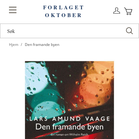
FORLAGET
Logg
Toggle
OKTOBER
n
Ha
Nav
Hjem
Den framande byen