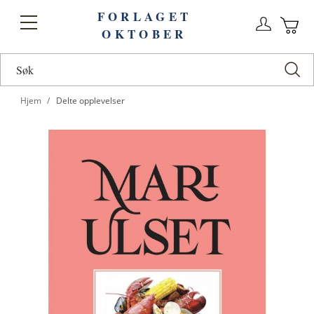
FORLAGET
Logg
Toggle
OKTOBER
n
Ha
Nav
Hjem
Delte opplevelser