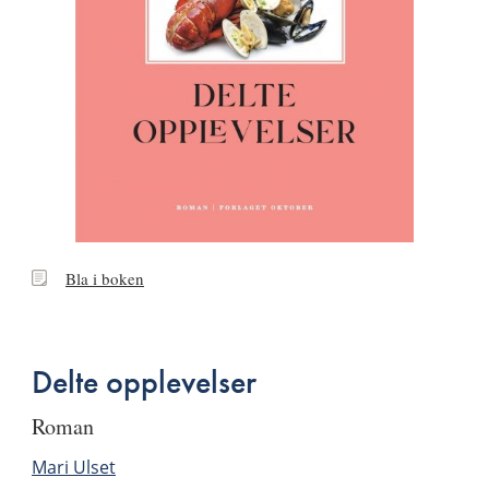
Bla
Bla i boken
i
boken
Delte opplevelser
roman
Mari Ulset