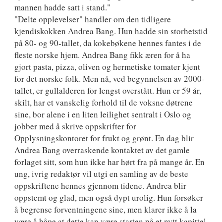
mannen hadde satt i stand."
"Delte opplevelser" handler om den tidligere
kjendiskokken Andrea Bang. Hun hadde sin storhetstid
på 80- og 90-tallet, da kokebøkene hennes fantes i de
fleste norske hjem. Andrea Bang fikk æren for å ha
gjort pasta, pizza, oliven og hermetiske tomater kjent
for det norske folk. Men nå, ved begynnelsen av 2000-
tallet, er gullalderen for lengst overstått. Hun er 59 år,
skilt, har et vanskelig forhold til de voksne døtrene
sine, bor alene i en liten leilighet sentralt i Oslo og
jobber med å skrive oppskrifter for
Opplysningskontoret for frukt og grønt. En dag blir
Andrea Bang overraskende kontaktet av det gamle
forlaget sitt, som hun ikke har hørt fra på mange år. En
ung, ivrig redaktør vil utgi en samling av de beste
oppskriftene hennes gjennom tidene. Andrea blir
oppstemt og glad, men også dypt urolig. Hun forsøker
å begrense forventningene sine, men klarer ikke å la
være å håpe at dette kan være starten på et nytt kapittel