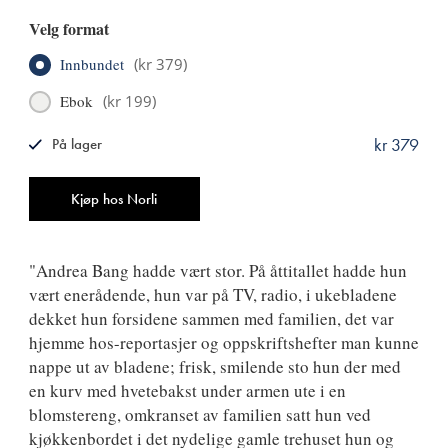
Velg format
Innbundet
(
kr 379
)
Ebok
(
kr 199
)
kr 379
På lager
ISBN
9788249522729
Antall
Kjøp hos Norli
"Andrea Bang hadde vært stor. På åttitallet hadde hun
vært enerådende, hun var på TV, radio, i ukebladene
dekket hun forsidene sammen med familien, det var
hjemme hos-reportasjer og oppskriftshefter man kunne
nappe ut av bladene; frisk, smilende sto hun der med
en kurv med hvetebakst under armen ute i en
blomstereng, omkranset av familien satt hun ved
kjøkkenbordet i det nydelige gamle trehuset hun og