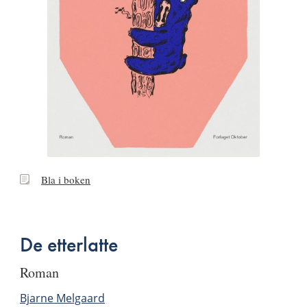
Bla
Bla i boken
i
boken
De etterlatte
roman
Bjarne Melgaard