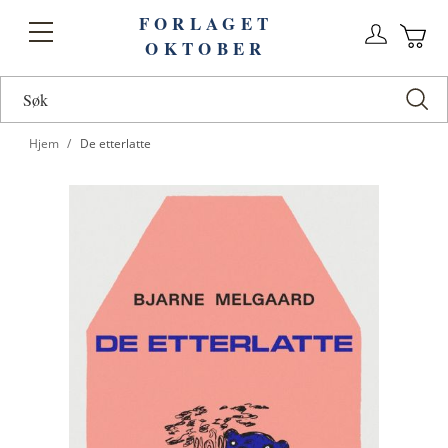
FORLAGET
Logg
Toggle
OKTOBER
n
Ha
Nav
Hjem
De etterlatte