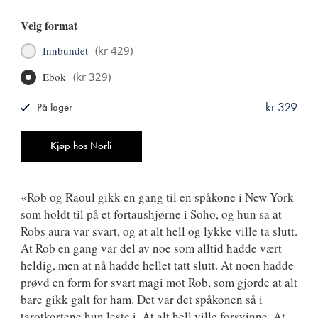
Velg format
Innbundet
(
kr 429
)
Ebok
(
kr 329
)
kr 329
På lager
ISBN
9788249531271
Antall
Kjøp hos Norli
«Rob og Raoul gikk en gang til en spåkone i New York
som holdt til på et fortaushjørne i Soho, og hun sa at
Robs aura var svart, og at alt hell og lykke ville ta slutt.
At Rob en gang var del av noe som alltid hadde vært
heldig, men at nå hadde hellet tatt slutt. At noen hadde
prøvd en form for svart magi mot Rob, som gjorde at alt
bare gikk galt for ham. Det var det spåkonen så i
tarotkortene hun leste i. At alt hell ville forsvinne. At