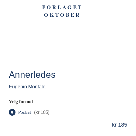
FORLAGET
Logg
Toggle
OKTOBER
n
Ha
Nav
Annerledes
Eugenio Montale
Velg format
Pocket
(
kr 185
)
kr 185
ISBN
9788270947423