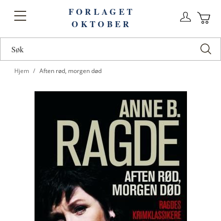
FORLAGET
Logg
Toggle
OKTOBER
n
Ha
Nav
Hjem
Aften rød, morgen død