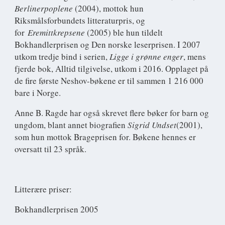
Berlinerpoplene
(2004), mottok hun
Riksmålsforbundets litteraturpris, og
for
Eremittkrepsene
(2005) ble hun tildelt
Bokhandlerprisen og Den norske leserprisen. I 2007
utkom tredje bind i serien,
Ligge i grønne enger
, mens
fjerde bok, Alltid tilgivelse, utkom i 2016. Opplaget på
de fire første Neshov-bøkene er til sammen 1 216 000
bare i Norge.
Anne B. Ragde har også skrevet flere bøker for barn og
ungdom, blant annet biografien
Sigrid Undset
(2001),
som hun mottok Brageprisen for. Bøkene hennes er
oversatt til 23 språk.
Litterære priser:
Bokhandlerprisen 2005