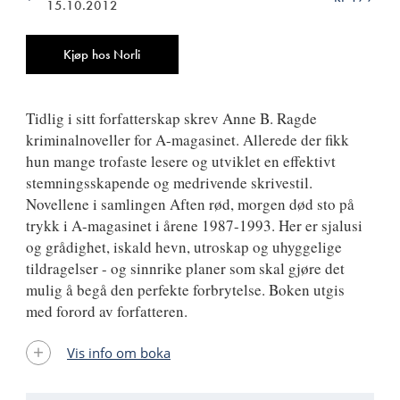
15.10.2012
ISBN
9788249511198
Antall
Kjøp hos Norli
Tidlig i sitt forfatterskap skrev Anne B. Ragde
kriminalnoveller for A-magasinet. Allerede der fikk
hun mange trofaste lesere og utviklet en effektivt
stemningsskapende og medrivende skrivestil.
Novellene i samlingen Aften rød, morgen død sto på
trykk i A-magasinet i årene 1987-1993. Her er sjalusi
og grådighet, iskald hevn, utroskap og uhyggelige
tildragelser - og sinnrike planer som skal gjøre det
mulig å begå den perfekte forbrytelse. Boken utgis
med forord av forfatteren.
Vis info om boka