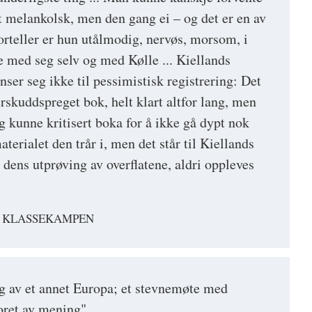
rt melankolsk, men den gang ei – og det er en av
orteller er hun utålmodig, nervøs, morsom, i
 med seg selv og med Kølle ... Kiellands
nser seg ikke til pessimistisk registrering: Det
rskuddspreget bok, helt klart altfor lang, men
eg kunne kritisert boka for å ikke gå dypt nok
aterialet den trår i, men det står til Kiellands
 dens utprøving av overflatene, aldri oppleves
, KLASSEKAMPEN
ng av et annet Europa; et stevnemøte med
oret av mening"