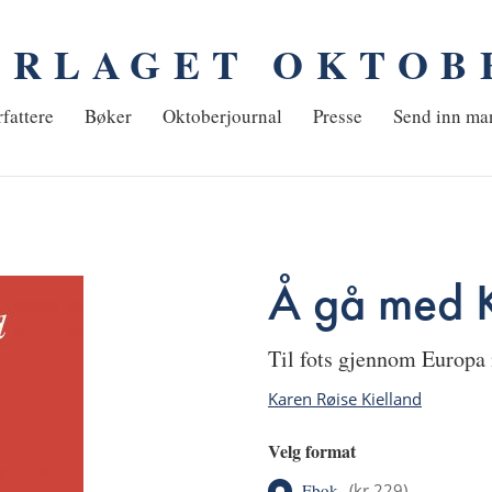
ORLAGET OKTOB
em
fattere
Bøker
Oktoberjournal
Presse
Send inn ma
Å gå med K
til fots gjennom Europa
Karen Røise Kielland
Velg format
Ebok
(
kr 229
)