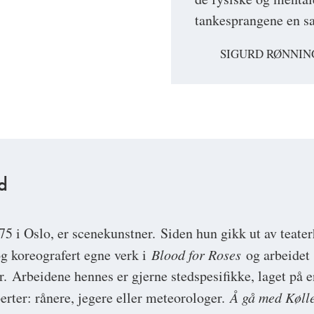
tankesprangene en sa
SIGURD RØNNIN
d
975 i Oslo, er scenekunstner. Siden hun gikk ut av teate
g koreografert egne verk i
Blood for Roses
og arbeidet 
. Arbeidene hennes er gjerne stedspesifikke, laget på e
erter: rånere, jegere eller meteorologer.
Å gå med Køll