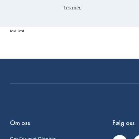
Les mer
test test
Om oss
Følg oss
Om Forlaget Oktober