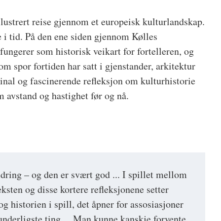
lustrert reise gjennom et europeisk kulturlandskap.
e i tid. På den ene siden gjennom Kølles
ungerer som historisk veikart for fortelleren, og
m spor fortiden har satt i gjenstander, arkitektur
inal og fascinerende refleksjon om kulturhistorie
 avstand og hastighet før og nå.
ldring – og den er svært god ... I spillet mellom
ksten og disse kortere refleksjonene setter
g historien i spill, det åpner for assosiasjoner
nderligste ting ... Man kunne kanskje forvente