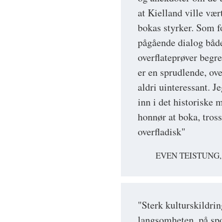
at Kielland ville væ
bokas styrker. Som f
pågående dialog både
overflateprøver begre
er en sprudlende, ove
aldri uinteressant. J
inn i det historiske m
honnør at boka, tross
overfladisk"
EVEN TEISTUNG
"Sterk kulturskildri
langsomheten, på sp