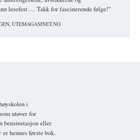
nn lesefest … Takk for fascinerende følge!"
GEN, UTEMAGASINET.NO
rhøyskolen i
som utøver for
n bensinstasjon eller
e
er hennes første bok.