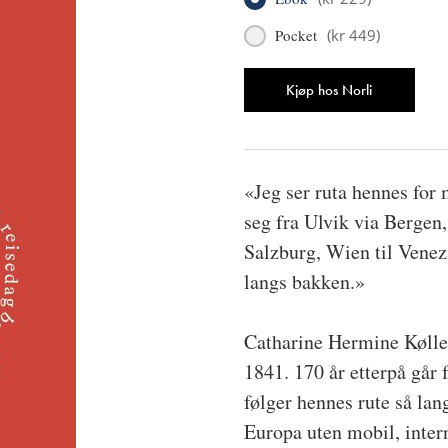
Pocket
(
kr 449
)
Antall
Kjøp hos Norli
«Jeg ser ruta hennes for 
seg fra Ulvik via Bergen
Salzburg, Wien til Venezia
langs bakken.»
Catharine Hermine Kølle 
1841. 170 år etterpå går 
følger hennes rute så la
Europa uten mobil, intern