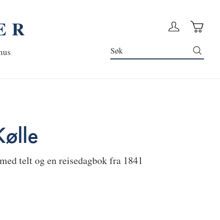
ER
Handleku
Logg in
Søk
nus
ølle
 med telt og en reisedagbok fra 1841