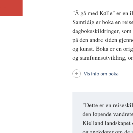
"Å gå med Kølle" er en il
Samtidig er boka en reis
dagboksskildringer, som f
på den andre siden gjenno
og kunst. Boka er en orig
og samfunnsutvikling, om
Vis info om boka
"Dette er en reiseski
den løpende vandrete
Kielland landskapet o
og anekdoter om de u