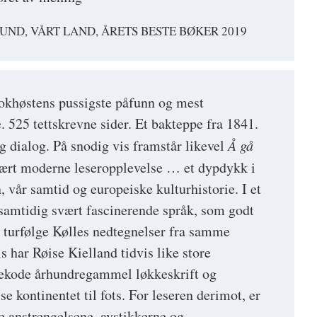
ND, VÅRT LAND, ÅRETS BESTE BØKER 2019
okhøstens pussigste påfunn og mest
. 525 tettskrevne sider. Et bakteppe fra 1841.
g dialog. På snodig vis framstår likevel
Å gå
ært moderne leseropplevelse … et dypdykk i
n, vår samtid og europeiske kulturhistorie. I et
 samtidig svært fascinerende språk, som godt
v turfølge Kølles nedtegnelser fra samme
 har Røise Kielland tidvis like store
dekode århundregammel løkkeskrift og
se kontinentet til fots. For leseren derimot, er
e anstrengelsene, avstikkerne og