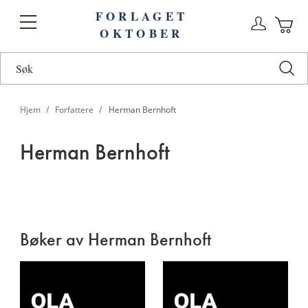
FORLAGET
Logg
Toggle
OKTOBER
n
Ha
Nav
Hjem
Forfattere
Herman Bernhoft
Herman Bernhoft
Herman
Bernhoft
Bøker av Herman Bernhoft