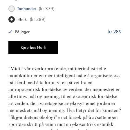
Innbundet
(
kr 379
)
Ebok
(
kr 289
)
kr 289
På lager
ISBN
9788249526567
Antall
Kjøp hos Norli
"Midt i vår overforbrukende, militærindustrielle
monokultur er en mer intelligent måte å organisere oss
på i ferd med å ta form; vi er på vei fra en
antroposentrisk forståelse av verden, der mennesket er
alle tings mål og mening, til en økosentrisk forståelse
av verden, der ivaretagelse av økosystemet jorden er
menneskets mål og mening. Hva betyr det for kunsten?
"Skjønnhetens økologi" er et forsøk på å avsette noen
sporløse skritt på veien mot en økosentrisk estetikk,