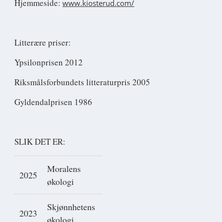
Hjemmeside:
www.kiosterud.com/
Litterære priser:
Ypsilonprisen 2012
Riksmålsforbundets litteraturpris 2005
Gyldendalprisen 1986
SLIK DET ER:
Moralens
2025
økologi
Skjønnhetens
2023
økologi