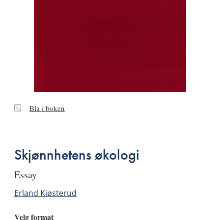
Bla
Bla i boken
i
boken
Skjønnhetens økologi
essay
Erland Kiøsterud
Velg format