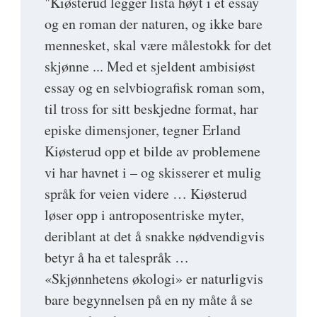
"Kiøsterud legger lista høyt i et essay
og en roman der naturen, og ikke bare
mennesket, skal være målestokk for det
skjønne ... Med et sjeldent ambisiøst
essay og en selvbiografisk roman som,
til tross for sitt beskjedne format, har
episke dimensjoner, tegner Erland
Kiøsterud opp et bilde av problemene
vi har havnet i – og skisserer et mulig
språk for veien videre … Kiøsterud
løser opp i antroposentriske myter,
deriblant at det å snakke nødvendigvis
betyr å ha et talespråk …
«Skjønnhetens økologi» er naturligvis
bare begynnelsen på en ny måte å se