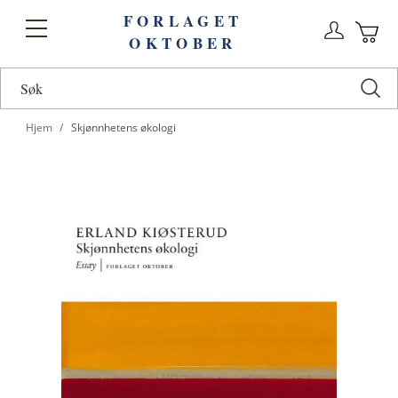
FORLAGET
Logg
Toggle
OKTOBER
n
Ha
Nav
Hjem
Skjønnhetens økologi