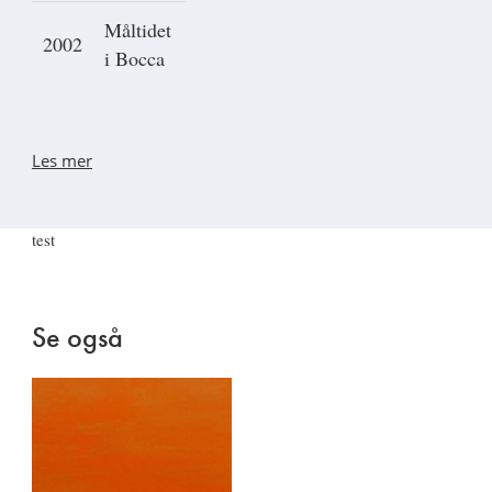
Måltidet
2002
i Bocca
Les mer
test
Se også