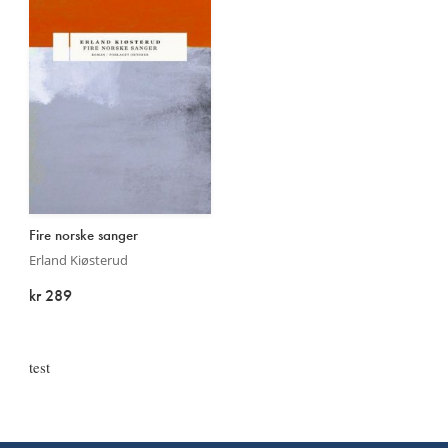
roman
Fire norske sanger
Erland Kiøsterud
kr 289
På lager
test