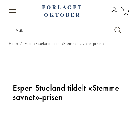
FORLAGET
Logg
Toggle
OKTOBER
n
Ha
Nav
Hjem
Espen Stueland tildelt «Stemme savnet»-prisen
Espen Stueland tildelt «Stemme
savnet»-prisen