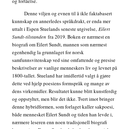
og fortåelse.
Denne viljen og evnen til å ikle faktabasert
kunnskap en annerledes språkdrakt, er enda mer
uttalt i Espen Stuelands seneste utgivelse,
Eilert
Sundt-tilstanden
fra 2019. Boken er nærmest en
biografi om Eilert Sundt, mannen som nærmest
egenhendig la grunnlaget for norsk
samfunnsvitenskap ved sine omfattende og presise
beskrivelser av vanlige menneskers liv og levnet på
1800-tallet. Stueland har imidlertid valgt å gjøre
dette ved hjelp poesiens formspråk og mange av
dens virkemidler. Resultatet kunne blitt kunstferdig
og oppstyltet, men blir det ikke. Tvert imot bringer
denne hybridformen, som forlaget kaller sakpoesi,
både mennesket Eilert Sundt og tiden han levde i,
nærmere leseren enn noen tradisjonell biografi