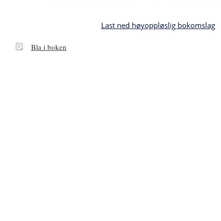
Last ned høyoppløslig bokomslag
Bla
Bla i boken
i
boken