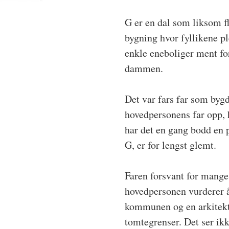
G er en dal som liksom fl
bygning hvor fyllikene pl
enkle eneboliger ment fo
dammen.
Det var fars far som bygd
hovedpersonens far opp, h
har det en gang bodd en p
G, er for lengst glemt.
Faren forsvant for mange
hovedpersonen vurderer å
kommunen og en arkitekt,
tomtegrenser. Det ser ikk