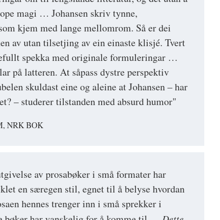
 drope magi … Johansen skriv tynne,
som kjem med lange mellomrom. Så er dei
n av utan tilsetjing av ein einaste klisjé. Tvert
efullt spekka med originale formuleringar …
lar på latteren. At såpass dystre perspektiv
ubelen skuldast eine og aleine at Johansen – har
et? – studerer tilstanden med absurd humor"
, NRK BOK
givelse av prosabøker i små formater har
klet en særegen stil, egnet til å belyse hvordan
osaen hennes trenger inn i små sprekker i
re bøker har vanskelig for å komme til …
Dette