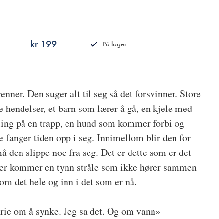
kr 199
På lager
ISBN
9788249524198
enner. Den suger alt til seg så det forsvinner. Store
e hendelser, et barn som lærer å gå, en kjele med
jøling på en trapp, en hund som kommer forbi og
te fanger tiden opp i seg. Innimellom blir den for
å den slippe noe fra seg. Det er dette som er det
nger kommer en tynn stråle som ikke hører sammen
m det hele og inn i det som er nå.
torie om å synke. Jeg sa det. Og om vann»