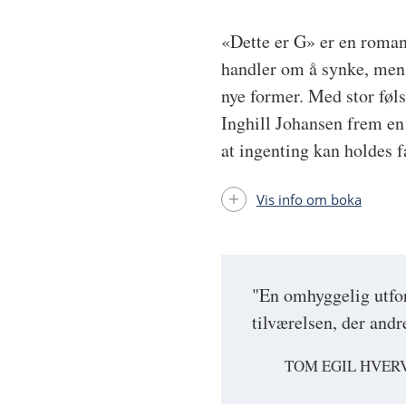
«Dette er G» er en roman
handler om å synke, men 
nye former. Med stor fø
Inghill Johansen frem en 
at ingenting kan holdes f
Vis info om boka
"En omhyggelig utfor
tilværelsen, der and
TOM EGIL HVERV