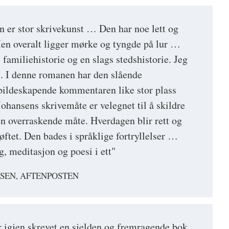
 er stor skrivekunst … Den har noe lett og
en overalt ligger mørke og tyngde på lur …
s familiehistorie og en slags stedshistorie. Jeg
s. I denne romanen har den slående
bildeskapende kommentaren like stor plass
ohansens skrivemåte er velegnet til å skildre
en overraskende måte. Hverdagen blir rett og
pløftet. Den bades i språklige fortryllelser …
, meditasjon og poesi i ett"
NSEN, AFTENPOSTEN
r igjen skrevet en sjelden og fremragende bok