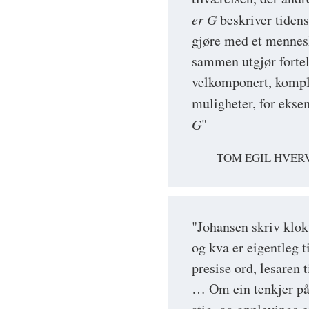
er G
beskriver tidens
gjøre med et mennesk
sammen utgjør fortel
velkomponert, kompl
muligheter, for ekse
G
"
TOM EGIL HVER
"Johansen skriv klok
og kva er eigentleg t
presise ord, lesaren 
… Om ein tenkjer på 