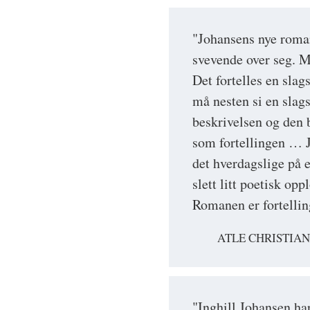
"Johansens nye roman
svevende over seg. M
Det fortelles en slag
må nesten si en slag
beskrivelsen og den 
som fortellingen … J
det hverdagslige på 
slett litt poetisk op
Romanen er fortelling
ATLE CHRISTIA
"Inghill Johansen ha