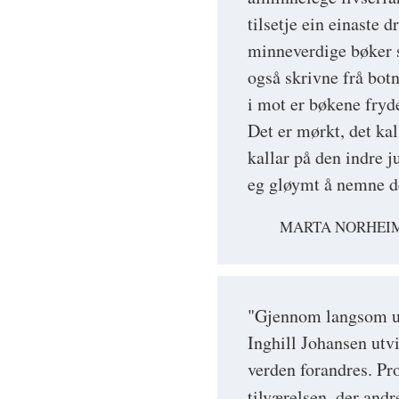
tilsetje ein einaste
minneverdige bøker 
også skrivne frå botne
i mot er bøkene fryd
Det er mørkt, det kal
kallar på den indre j
eg gløymt å nemne d
MARTA NORHEIM
"Gjennom langsom ut
Inghill Johansen utvi
verden forandres. Pr
tilværelsen, der and