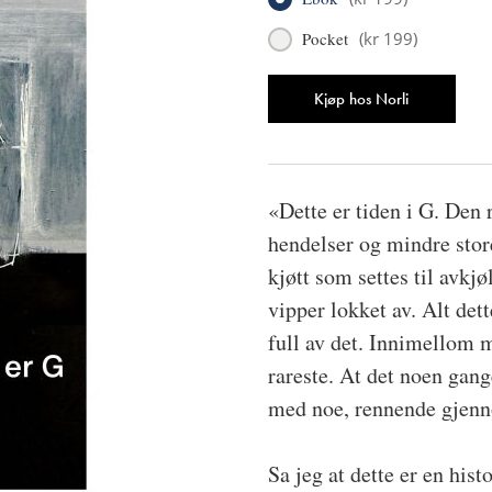
Pocket
(
kr 199
)
Antall
Kjøp hos Norli
«Dette er tiden i G. Den r
hendelser og mindre stor
kjøtt som settes til avk
vipper lokket av. Alt det
full av det. Innimellom m
rareste. At det noen ga
med noe, rennende gjenno
Sa jeg at dette er en his