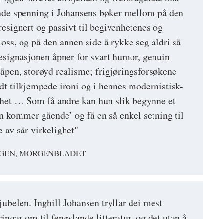
nde spenning i Johansens bøker mellom på den
resignert og passivt til begivenhetenes og
oss, og på den annen side å rykke seg aldri så
esignasjonen åpner for svart humor, genuin
, åpen, storøyd realisme; frigjøringsforsøkene
ardt tilkjempede ironi og i hennes modernistisk-
thet … Som få andre kan hun slik begynne et
 kommer gående’ og få en så enkel setning til
 av sår virkelighet"
AGEN, MORGENBLADET
jubelen. Inghill Johansen tryllar dei mest
ingar om til fengslande litteratur, og det utan å