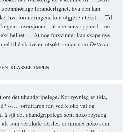
 ubønnhørlige foranderlighet, hva den kan
e, hva forandringene kan utgjøre i tekst … Til
lingens inversjoner – at noe snus opp ned – en
eks helhet … At noe forsvinner kan skape nye
mpel til å skrive en utsøkt roman som
Dette er
VEN, KLASSEKAMPEN
t om det uhandgripelege. Kor røynleg er tida,
id? --… forfattaren får, ved kloke val og
til å sjå det uhandgripelege som noko røynleg
alt som vertikale rørsler, er minnet noko som