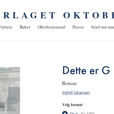
ORLAGET OKTOB
em
fattere
Bøker
Oktoberjournal
Presse
Send inn ma
Dette er G
roman
Inghill Johansen
Velg format
Ebok
(
kr 199
)