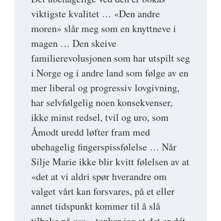
viktigste kvalitet … «Den andre
moren» slår meg som en knyttneve i
magen … Den skeive
familierevolusjonen som har utspilt seg
i Norge og i andre land som følge av en
mer liberal og progressiv lovgivning,
har selvfølgelig noen konsekvenser,
ikke minst redsel, tvil og uro, som
Åmodt uredd løfter fram med
ubehagelig fingerspissfølelse … Når
Silje Marie ikke blir kvitt følelsen av at
«det at vi aldri spør hverandre om
valget vårt kan forsvares, på et eller
annet tidspunkt kommer til å slå
tilbake på oss», tenker jeg at det er dét