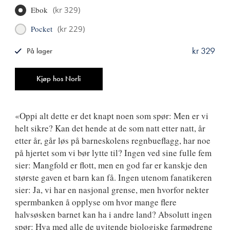
Ebok
(
kr 329
)
Pocket
(
kr 229
)
kr 329
På lager
ISBN
9788249527373
Antall
Kjøp hos Norli
«Oppi alt dette er det knapt noen som spør: Men er vi
helt sikre? Kan det hende at de som natt etter natt, år
etter år, går løs på barneskolens regnbueflagg, har noe
på hjertet som vi bør lytte til? Ingen ved sine fulle fem
sier: Mangfold er flott, men en god far er kanskje den
største gaven et barn kan få. Ingen utenom fanatikeren
sier: Ja, vi har en nasjonal grense, men hvorfor nekter
spermbanken å opplyse om hvor mange flere
halvsøsken barnet kan ha i andre land? Absolutt ingen
spør: Hva med alle de uvitende biologiske farmødrene