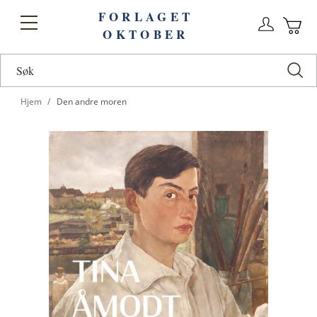
FORLAGET
Logg
Toggle
OKTOBER
n
Ha
Nav
Hjem
Den andre moren