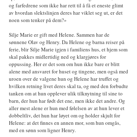
og farfedrene som ikke har rett til å få et eneste glimt
av hvordan slektslinjen deres har viklet seg ut, er det
noen som tenker på dem?»
Silje Marie er gift med Helene. Sammen har de
sønnene Olav og Henry. Da Helene og barna reiser på
ferie, blir Silje Marie igjen i familiens hus, et hjem som
skal pakkes midlertidig ned og klargjøres for
oppussing. Her er det som om hun ikke bare er blitt
alene med ansvaret for huset og tingene, men også med
uroen over de valgene hun og Helene har truffet og
hvilken retning livet deres skal ta, og med den forbudte
tanken om at hun opplever ulik tilknytning til sine to
barn, der hun har født det ene, men ikke det andre. Og
aller mest alene er hun med følelsen av at hun lever et
dobbeltliv, det hun har løyet om og holder skjult for
Helene: at det finnes en annen mor, som hun omgås,
med en sønn som ligner Henry.