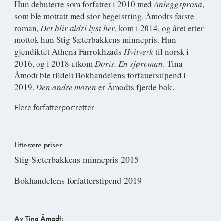
Hun debuterte som forfatter i 2010 med
Anleggsprosa
,
som ble mottatt med stor begeistring. Åmodts første
roman,
Det blir aldri lyst her
, kom i 2014, og året etter
mottok hun Stig Sæterbakkens minnepris. Hun
gjendiktet Athena Farrokhzads
Hvitverk
til norsk i
2016, og i 2018 utkom
Doris. En sjøroman
. Tina
Åmodt ble tildelt Bokhandelens forfatterstipend i
2019.
Den andre moren
er Åmodts fjerde bok.
Flere forfatterportretter
Litterære priser
Stig Sæterbakkens minnepris 2015
Bokhandelens forfatterstipend 2019
Av Tina Åmodt: