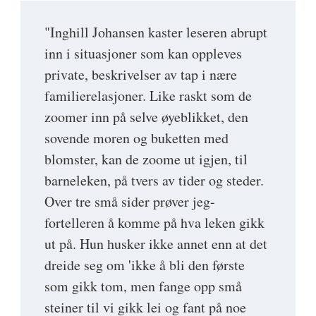
"Inghill Johansen kaster leseren abrupt
inn i situasjoner som kan oppleves
private, beskrivelser av tap i nære
familierelasjoner. Like raskt som de
zoomer inn på selve øyeblikket, den
sovende moren og buketten med
blomster, kan de zoome ut igjen, til
barneleken, på tvers av tider og steder.
Over tre små sider prøver jeg-
fortelleren å komme på hva leken gikk
ut på. Hun husker ikke annet enn at det
dreide seg om 'ikke å bli den første
som gikk tom, men fange opp små
steiner til vi gikk lei og fant på noe