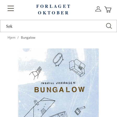
FORLAGET
Logg
Toggle
OKTOBER
n
Ha
Nav
Hjem
Bungalow