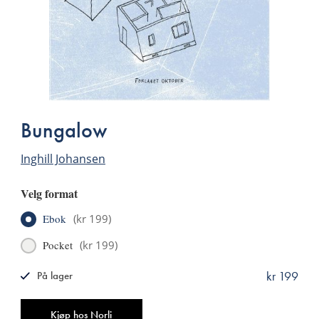
Bungalow
Inghill Johansen
Velg format
Ebok
(
kr 199
)
Pocket
(
kr 199
)
kr 199
På lager
ISBN
9788249516667
Antall
Kjøp hos Norli