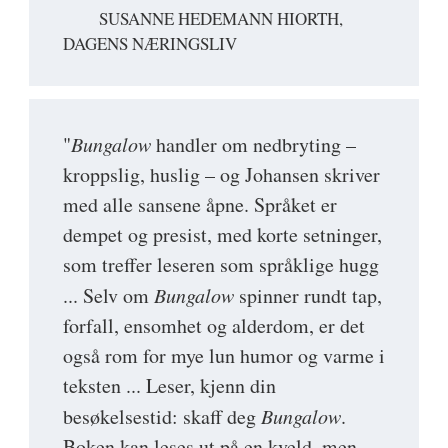
SUSANNE HEDEMANN HIORTH,
DAGENS NÆRINGSLIV
"
Bungalow
handler om nedbryting –
kroppslig, huslig – og Johansen skriver
med alle sansene åpne. Språket er
dempet og presist, med korte setninger,
som treffer leseren som språklige hugg
... Selv om
Bungalow
spinner rundt tap,
forfall, ensomhet og alderdom, er det
også rom for mye lun humor og varme i
teksten ... Leser, kjenn din
besøkelsestid: skaff deg
Bungalow
.
Boken kan leses ut på en kveld, men